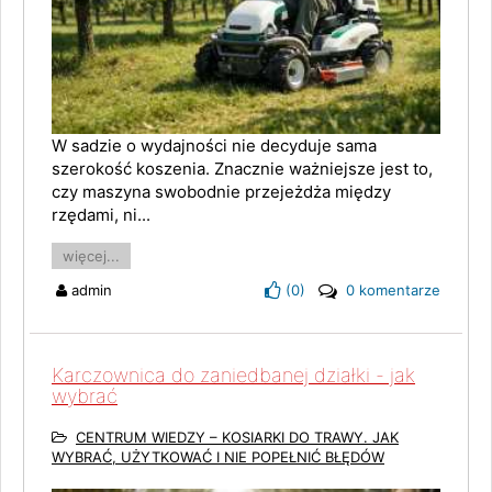
W sadzie o wydajności nie decyduje sama
szerokość koszenia. Znacznie ważniejsze jest to,
czy maszyna swobodnie przejeżdża między
rzędami, ni...
więcej...
admin
(
0
)
0 komentarze
Karczownica do zaniedbanej działki - jak
wybrać
CENTRUM WIEDZY – KOSIARKI DO TRAWY. JAK
WYBRAĆ, UŻYTKOWAĆ I NIE POPEŁNIĆ BŁĘDÓW