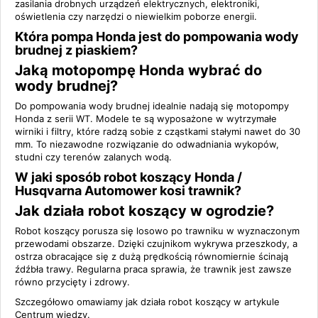
zasilania drobnych urządzeń elektrycznych, elektroniki,
oświetlenia czy narzędzi o niewielkim poborze energii.
Która pompa Honda jest do pompowania wody
brudnej z piaskiem?
Jaką motopompę Honda wybrać do
wody brudnej?
Do pompowania wody brudnej idealnie nadają się motopompy
Honda z serii WT. Modele te są wyposażone w wytrzymałe
wirniki i filtry, które radzą sobie z cząstkami stałymi nawet do 30
mm. To niezawodne rozwiązanie do odwadniania wykopów,
studni czy terenów zalanych wodą.
W jaki sposób robot koszący Honda /
Husqvarna Automower kosi trawnik?
Jak działa robot koszący w ogrodzie?
Robot koszący porusza się losowo po trawniku w wyznaczonym
przewodami obszarze. Dzięki czujnikom wykrywa przeszkody, a
ostrza obracające się z dużą prędkością równomiernie ścinają
źdźbła trawy. Regularna praca sprawia, że trawnik jest zawsze
równo przycięty i zdrowy.
Szczegółowo omawiamy
jak działa robot koszący
w artykule
Centrum wiedzy.