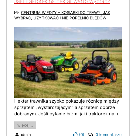
Jaki traktorek na hektar warto wybrać?
CENTRUM WIEDZY – KOSIARKI DO TRAWY. JAK
WYBRAĆ, UŻYTKOWAĆ I NIE POPEŁNIĆ BŁĘDÓW
Hektar trawnika szybko pokazuje różnicę między
sprzętem „wystarczającym” a sprzętem dobrze
dobranym. Jeśli pytanie brzmi jaki traktorek na h...
więcej...
admin
(
0
)
0 komentarze