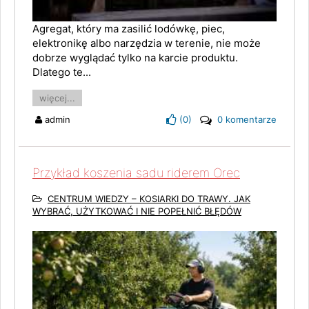
Agregat, który ma zasilić lodówkę, piec,
elektronikę albo narzędzia w terenie, nie może
dobrze wyglądać tylko na karcie produktu.
Dlatego te...
więcej...
admin
(
0
)
0 komentarze
Przykład koszenia sadu riderem Orec
CENTRUM WIEDZY – KOSIARKI DO TRAWY. JAK
WYBRAĆ, UŻYTKOWAĆ I NIE POPEŁNIĆ BŁĘDÓW