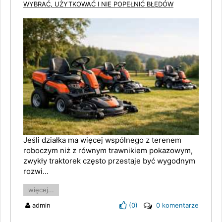
WYBRAĆ, UŻYTKOWAĆ I NIE POPEŁNIĆ BŁĘDÓW
Jeśli działka ma więcej wspólnego z terenem
roboczym niż z równym trawnikiem pokazowym,
zwykły traktorek często przestaje być wygodnym
rozwi...
więcej...
admin
(
0
)
0 komentarze