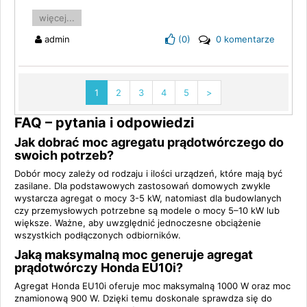
więcej...
admin
(
0
)
0 komentarze
1
2
3
4
5
>
FAQ – pytania i odpowiedzi
Jak dobrać moc agregatu prądotwórczego do
swoich potrzeb?
Dobór mocy zależy od rodzaju i ilości urządzeń, które mają być
zasilane. Dla podstawowych zastosowań domowych zwykle
wystarcza agregat o mocy 3-5 kW, natomiast dla budowlanych
czy przemysłowych potrzebne są modele o mocy 5–10 kW lub
większe. Ważne, aby uwzględnić jednoczesne obciążenie
wszystkich podłączonych odbiorników.
Jaką maksymalną moc generuje agregat
prądotwórczy Honda EU10i?
Agregat Honda EU10i oferuje moc maksymalną 1000 W oraz moc
znamionową 900 W. Dzięki temu doskonale sprawdza się do