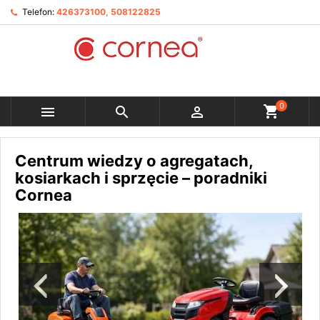
Telefon:
426373100, 508122825
0



Centrum wiedzy o agregatach,
kosiarkach i sprzęcie – poradniki
Cornea