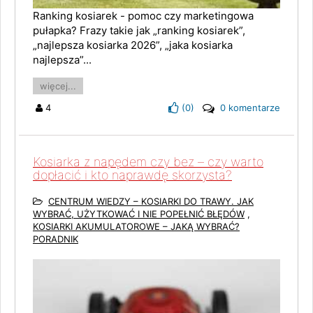
Ranking kosiarek - pomoc czy marketingowa
pułapka? Frazy takie jak „ranking kosiarek”,
„najlepsza kosiarka 2026”, „jaka kosiarka
najlepsza”...
więcej...
4
(
0
)
0 komentarze
Kosiarka z napędem czy bez – czy warto
dopłacić i kto naprawdę skorzysta?
CENTRUM WIEDZY – KOSIARKI DO TRAWY. JAK
WYBRAĆ, UŻYTKOWAĆ I NIE POPEŁNIĆ BŁĘDÓW
,
KOSIARKI AKUMULATOROWE – JAKĄ WYBRAĆ?
PORADNIK