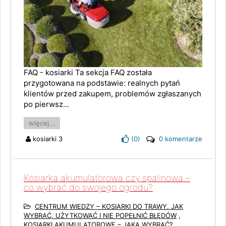
FAQ - kosiarki Ta sekcja FAQ została
przygotowana na podstawie: realnych pytań
klientów przed zakupem, problemów zgłaszanych
po pierwsz...
więcej...
kosiarki 3
(
0
)
0 komentarze
Kosiarka akumulatorowa czy spalinowa –
co wybrać do swojego ogrodu?
CENTRUM WIEDZY – KOSIARKI DO TRAWY. JAK
WYBRAĆ, UŻYTKOWAĆ I NIE POPEŁNIĆ BŁĘDÓW
,
KOSIARKI AKUMULATOROWE – JAKĄ WYBRAĆ?