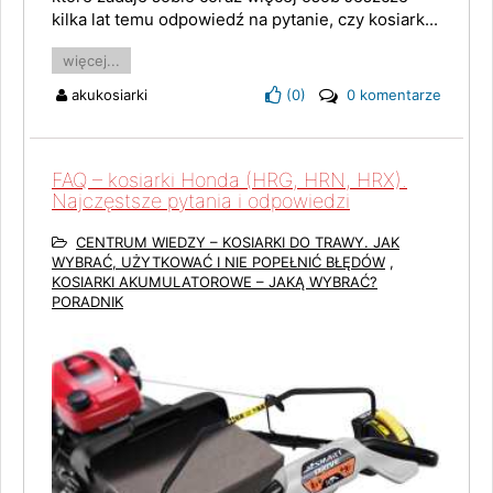
kilka lat temu odpowiedź na pytanie, czy kosiark...
więcej...
akukosiarki
(
0
)
0 komentarze
FAQ – kosiarki Honda (HRG, HRN, HRX).
Najczęstsze pytania i odpowiedzi
CENTRUM WIEDZY – KOSIARKI DO TRAWY. JAK
WYBRAĆ, UŻYTKOWAĆ I NIE POPEŁNIĆ BŁĘDÓW
,
KOSIARKI AKUMULATOROWE – JAKĄ WYBRAĆ?
PORADNIK