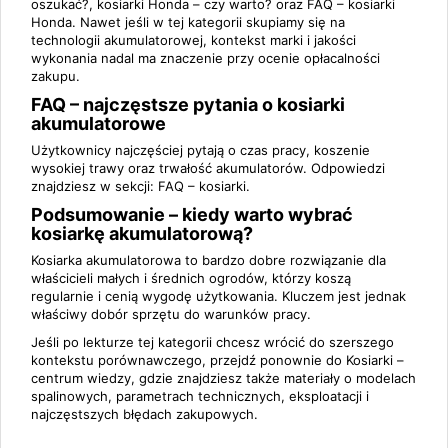
oszukać?
,
kosiarki Honda – czy warto?
oraz
FAQ – kosiarki
Honda
. Nawet jeśli w tej kategorii skupiamy się na
technologii akumulatorowej, kontekst marki i jakości
wykonania nadal ma znaczenie przy ocenie opłacalności
zakupu.
FAQ – najczęstsze pytania o kosiarki
akumulatorowe
Użytkownicy najczęściej pytają o czas pracy, koszenie
wysokiej trawy oraz trwałość akumulatorów. Odpowiedzi
znajdziesz w sekcji:
FAQ – kosiarki
.
Podsumowanie – kiedy warto wybrać
kosiarkę akumulatorową?
Kosiarka akumulatorowa to bardzo dobre rozwiązanie dla
właścicieli małych i średnich ogrodów, którzy koszą
regularnie i cenią wygodę użytkowania. Kluczem jest jednak
właściwy dobór sprzętu do warunków pracy.
Jeśli po lekturze tej kategorii chcesz wrócić do szerszego
kontekstu porównawczego, przejdź ponownie do
Kosiarki –
centrum wiedzy
, gdzie znajdziesz także materiały o modelach
spalinowych, parametrach technicznych, eksploatacji i
najczęstszych błędach zakupowych.