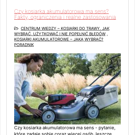
Czy kosiarka akumulatorowa ma sens?
Fakty, ograniczenia i realne zastosowania
CENTRUM WIEDZY – KOSIARKI DO TRAWY. JAK
WYBRAĆ, UŻYTKOWAĆ I NIE POPEŁNIĆ BŁĘDÓW
,
KOSIARKI AKUMULATOROWE – JAKĄ WYBRAĆ?
PORADNIK
Czy kosiarka akumulatorowa ma sens - pytanie,
które zadaje sobie coraz więcej osób Jeszcze