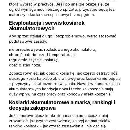
którą wybrać w praktyce
. Jeśli po analizie okaże się, że
ogród wymaga mocniejszego sprzętu, przydatne będą też
materiały o
kosiarkach spalinowych z napędem
.
Eksploatacja i serwis kosiarek
akumulatorowych
Aby sprzęt działał długo i bezproblemowo, warto stosować
podstawowe zasady:
nie przechowywać rozładowanego akumulatora,
chronić baterię przed temperaturami,
regularnie czyścić kosiarkę,
dbać o stan noża.
Zobacz również:
jak dbać o kosiarkę
,
jak często ostrzyć nóż
,
dlaczego kosiarka słabo zbiera trawę
oraz
kosiarka nie odpala
– przyczyny i skuteczne rozwiązania
. Nawet w konstrukcjach
akumulatorowych kondycja noża i technika koszenia mają
duży wpływ na czas pracy oraz końcowy efekt koszenia.
Kosiarki akumulatorowe a marka, rankingi i
decyzja zakupowa
Jeżeli porównujesz konkretne marki albo chcesz lepiej
zrozumieć, jak czytać zestawienia, zajrzyj do materiałów:
ranking kosiarek – jak czytać zestawienia i nie dać się