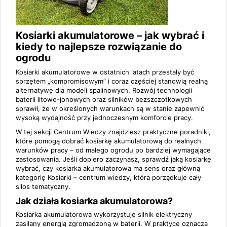
Kosiarki akumulatorowe – jak wybrać i
kiedy to najlepsze rozwiązanie do
ogrodu
Kosiarki akumulatorowe w ostatnich latach przestały być
sprzętem „kompromisowym” i coraz częściej stanowią realną
alternatywę dla modeli spalinowych. Rozwój technologii
baterii litowo-jonowych oraz silników bezszczotkowych
sprawił, że w określonych warunkach są w stanie zapewnić
wysoką wydajność przy jednoczesnym komforcie pracy.
W tej sekcji Centrum Wiedzy znajdziesz praktyczne poradniki,
które pomogą dobrać kosiarkę akumulatorową do realnych
warunków pracy – od małego ogrodu po bardziej wymagające
zastosowania. Jeśli dopiero zaczynasz, sprawdź
jaką kosiarkę
wybrać
,
czy kosiarka akumulatorowa ma sens
oraz główną
kategorię
Kosiarki – centrum wiedzy
, która porządkuje cały
silos tematyczny.
Jak działa kosiarka akumulatorowa?
Kosiarka akumulatorowa wykorzystuje silnik elektryczny
zasilany energią zgromadzoną w baterii. W praktyce oznacza