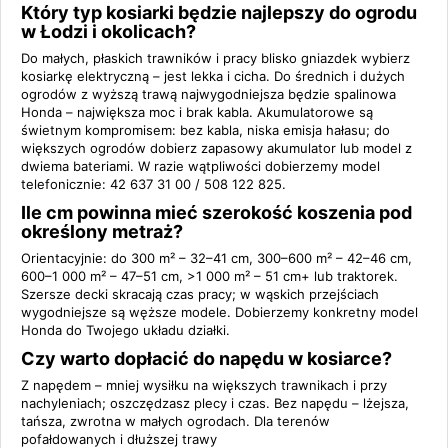
Który typ kosiarki będzie najlepszy do ogrodu
w Łodzi i okolicach?
Do małych, płaskich trawników i pracy blisko gniazdek wybierz
kosiarkę elektryczną – jest lekka i cicha. Do średnich i dużych
ogrodów z wyższą trawą najwygodniejsza będzie spalinowa
Honda – największa moc i brak kabla. Akumulatorowe są
świetnym kompromisem: bez kabla, niska emisja hałasu; do
większych ogrodów dobierz zapasowy akumulator lub model z
dwiema bateriami. W razie wątpliwości dobierzemy model
telefonicznie: 42 637 31 00 / 508 122 825.
Ile cm powinna mieć szerokość koszenia pod
określony metraż?
Orientacyjnie: do 300 m² – 32–41 cm, 300–600 m² – 42–46 cm,
600–1 000 m² – 47–51 cm, >1 000 m² – 51 cm+ lub traktorek.
Szersze decki skracają czas pracy; w wąskich przejściach
wygodniejsze są węższe modele. Dobierzemy konkretny model
Honda do Twojego układu działki.
Czy warto dopłacić do napędu w kosiarce?
Z napędem – mniej wysiłku na większych trawnikach i przy
nachyleniach; oszczędzasz plecy i czas. Bez napędu – lżejsza,
tańsza, zwrotna w małych ogrodach. Dla terenów
pofałdowanych i dłuższej trawy