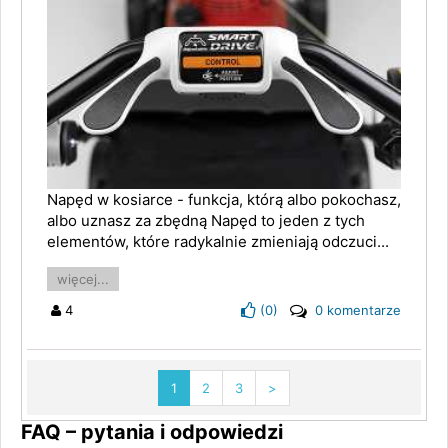
Napęd w kosiarce - funkcja, którą albo pokochasz,
albo uznasz za zbędną Napęd to jeden z tych
elementów, które radykalnie zmieniają odczuci...
więcej...
4
(
0
)
0 komentarze
1
2
3
>
FAQ – pytania i odpowiedzi