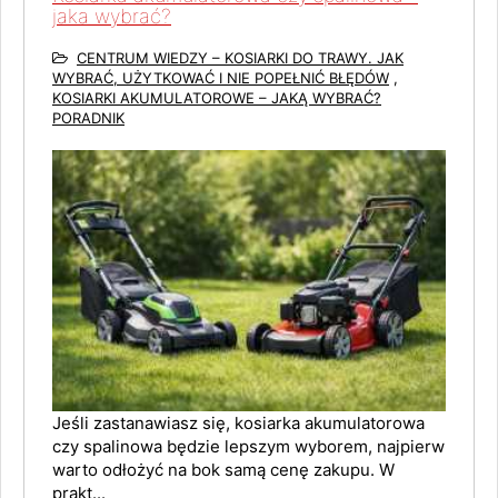
jaka wybrać?
CENTRUM WIEDZY – KOSIARKI DO TRAWY. JAK
WYBRAĆ, UŻYTKOWAĆ I NIE POPEŁNIĆ BŁĘDÓW
,
KOSIARKI AKUMULATOROWE – JAKĄ WYBRAĆ?
PORADNIK
Jeśli zastanawiasz się, kosiarka akumulatorowa
czy spalinowa będzie lepszym wyborem, najpierw
warto odłożyć na bok samą cenę zakupu. W
prakt...