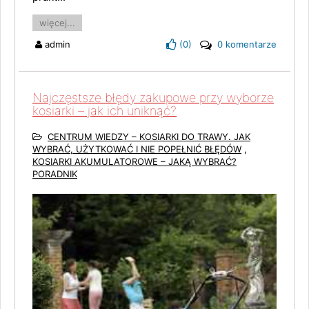
więcej...
admin
(
0
)
0 komentarze
Najczęstsze błędy zakupowe przy wyborze
kosiarki – jak ich uniknąć?
CENTRUM WIEDZY – KOSIARKI DO TRAWY. JAK
WYBRAĆ, UŻYTKOWAĆ I NIE POPEŁNIĆ BŁĘDÓW
,
KOSIARKI AKUMULATOROWE – JAKĄ WYBRAĆ?
PORADNIK