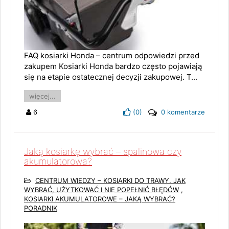
FAQ kosiarki Honda – centrum odpowiedzi przed
zakupem Kosiarki Honda bardzo często pojawiają
się na etapie ostatecznej decyzji zakupowej. T...
więcej...
6
(
0
)
0 komentarze
Jaką kosiarkę wybrać – spalinowa czy
akumulatorowa?
CENTRUM WIEDZY – KOSIARKI DO TRAWY. JAK
WYBRAĆ, UŻYTKOWAĆ I NIE POPEŁNIĆ BŁĘDÓW
,
KOSIARKI AKUMULATOROWE – JAKĄ WYBRAĆ?
PORADNIK