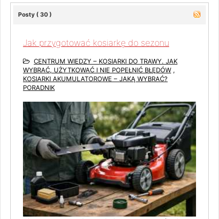
Posty ( 30 )
Jak przygotować kosiarkę do sezonu
CENTRUM WIEDZY – KOSIARKI DO TRAWY. JAK
WYBRAĆ, UŻYTKOWAĆ I NIE POPEŁNIĆ BŁĘDÓW
,
KOSIARKI AKUMULATOROWE – JAKĄ WYBRAĆ?
PORADNIK