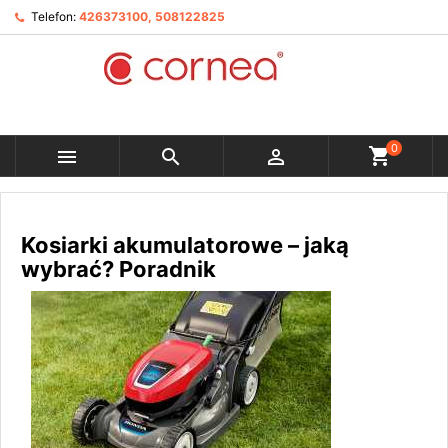
Telefon:
426373100, 508122825
0



Kosiarki akumulatorowe – jaką
wybrać? Poradnik