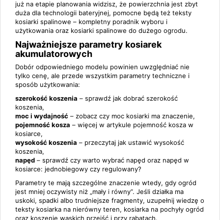
już na etapie planowania widzisz, że powierzchnia jest zbyt
duża dla technologii bateryjnej, pomocne będą też teksty
kosiarki spalinowe – kompletny poradnik wyboru i
użytkowania
oraz
kosiarki spalinowe do dużego ogrodu
.
Najważniejsze parametry kosiarek
akumulatorowych
Dobór odpowiedniego modelu powinien uwzględniać nie
tylko cenę, ale przede wszystkim parametry techniczne i
sposób użytkowania:
szerokość koszenia
– sprawdź
jak dobrać szerokość
koszenia
,
moc i wydajność
– zobacz
czy moc kosiarki ma znaczenie
,
pojemność kosza
– więcej w artykule
pojemność kosza w
kosiarce
,
wysokość koszenia
– przeczytaj
jak ustawić wysokość
koszenia
,
napęd
– sprawdź
czy warto wybrać napęd
oraz
napęd w
kosiarce: jednobiegowy czy regulowany?
Parametry te mają szczególne znaczenie wtedy, gdy ogród
jest mniej oczywisty niż „mały i równy”. Jeśli działka ma
uskoki, spadki albo trudniejsze fragmenty, uzupełnij wiedzę o
teksty
kosiarka na nierówny teren
,
kosiarka na pochyły ogród
oraz
koszenie wąskich przejść i przy rabatach
.