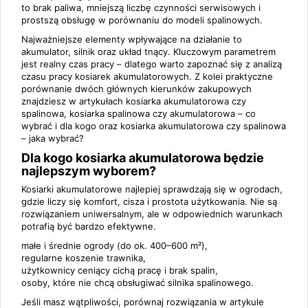
to brak paliwa, mniejszą liczbę czynności serwisowych i
prostszą obsługę w porównaniu do modeli spalinowych.
Najważniejsze elementy wpływające na działanie to
akumulator, silnik oraz układ tnący. Kluczowym parametrem
jest realny czas pracy – dlatego warto zapoznać się z analizą
czasu pracy kosiarek akumulatorowych
. Z kolei praktyczne
porównanie dwóch głównych kierunków zakupowych
znajdziesz w artykułach
kosiarka akumulatorowa czy
spalinowa
,
kosiarka spalinowa czy akumulatorowa – co
wybrać i dla kogo
oraz
kosiarka akumulatorowa czy spalinowa
– jaka wybrać?
Dla kogo kosiarka akumulatorowa będzie
najlepszym wyborem?
Kosiarki akumulatorowe najlepiej sprawdzają się w ogrodach,
gdzie liczy się komfort, cisza i prostota użytkowania. Nie są
rozwiązaniem uniwersalnym, ale w odpowiednich warunkach
potrafią być bardzo efektywne.
małe i średnie ogrody (do ok. 400–600 m²),
regularne koszenie trawnika,
użytkownicy ceniący cichą pracę i brak spalin,
osoby, które nie chcą obsługiwać silnika spalinowego.
Jeśli masz wątpliwości, porównaj rozwiązania w artykule