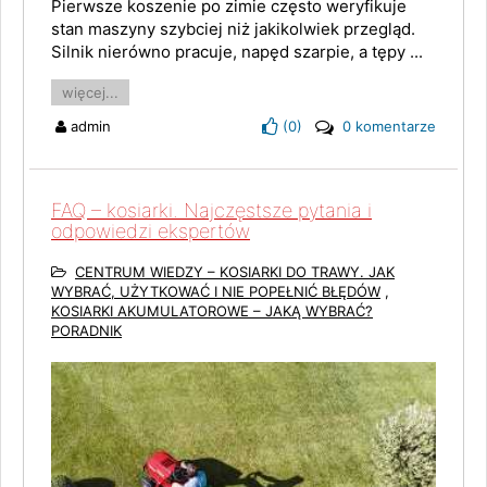
Pierwsze koszenie po zimie często weryfikuje
stan maszyny szybciej niż jakikolwiek przegląd.
Silnik nierówno pracuje, napęd szarpie, a tępy ...
więcej...
admin
(
0
)
0 komentarze
FAQ – kosiarki. Najczęstsze pytania i
odpowiedzi ekspertów
CENTRUM WIEDZY – KOSIARKI DO TRAWY. JAK
WYBRAĆ, UŻYTKOWAĆ I NIE POPEŁNIĆ BŁĘDÓW
,
KOSIARKI AKUMULATOROWE – JAKĄ WYBRAĆ?
PORADNIK