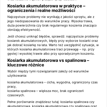
Kosiarka akumulatorowa w praktyce –
ograniczenia i realne możliwości
Najczęstsze problemy nie wynikają z jakości sprzętu, ale z
jego niedopasowania do warunków pracy. Wysoka trawa,
duża powierzchnia czy brak regularnego koszenia znacząco
obniżają efektywność.
Jeśli chcesz uniknąć błędów, sprawdź:
najczęstsze problemy
kosiarek akumulatorowych
,
błędy przy wyborze kosiarki
oraz
jak dobrać kosiarkę na lata
. Warto też uwzględnić sytuacje, w
których kosiarka akumulatorowa traci przewagę – np. przy
gęstej i wysokiej trawie
albo przy sporadycznym koszeniu.
Kosiarka akumulatorowa vs spalinowa –
kluczowe różnice
Wybór między tymi rozwiązaniami zależy od warunków
użytkowania:
kosiarka akumulatorowa – cicha, wygodna, ograniczony czas
pracy,
kosiarka spalinowa – większa moc, brak ograniczeń
czasowych.
Pełne porównanie znajdziesz tutaj:
kosiarka spalinowa czy
akumulatorowa
,
kosiarka akumulatorowa czy spalinowa
oraz