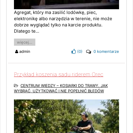
Agregat, który ma zasilić lodówkę, piec,
elektronikę albo narzędzia w terenie, nie może
dobrze wyglądać tylko na karcie produktu.
Dlatego te...
więcej...
admin
(
0
)
0 komentarze
Przykład koszenia sadu riderem Orec
CENTRUM WIEDZY – KOSIARKI DO TRAWY. JAK
WYBRAĆ, UŻYTKOWAĆ I NIE POPEŁNIĆ BŁĘDÓW