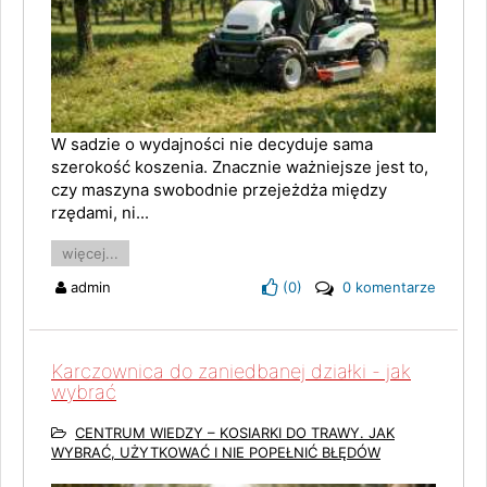
W sadzie o wydajności nie decyduje sama
szerokość koszenia. Znacznie ważniejsze jest to,
czy maszyna swobodnie przejeżdża między
rzędami, ni...
więcej...
admin
(
0
)
0 komentarze
Karczownica do zaniedbanej działki - jak
wybrać
CENTRUM WIEDZY – KOSIARKI DO TRAWY. JAK
WYBRAĆ, UŻYTKOWAĆ I NIE POPEŁNIĆ BŁĘDÓW