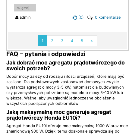
więcej...
admin
(
0
)
0 komentarze
1
2
3
4
5
>
FAQ – pytania i odpowiedzi
Jak dobrać moc agregatu prądotwórczego do
swoich potrzeb?
Dobór mocy zależy od rodzaju i ilości urządzeń, które mają być
zasilane. Dla podstawowych zastosowań domowych zwykle
wystarcza agregat o mocy 3-5 kW, natomiast dla budowlanych
czy przemysłowych potrzebne są modele o mocy 5–10 kW lub
większe. Ważne, aby uwzględnić jednoczesne obciążenie
wszystkich podłączonych odbiorników.
Jaką maksymalną moc generuje agregat
prądotwórczy Honda EU10i?
Agregat Honda EU10i oferuje moc maksymalną 1000 W oraz moc
znamionową 900 W. Dzięki temu doskonale sprawdza się do