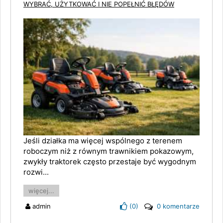
WYBRAĆ, UŻYTKOWAĆ I NIE POPEŁNIĆ BŁĘDÓW
Jeśli działka ma więcej wspólnego z terenem
roboczym niż z równym trawnikiem pokazowym,
zwykły traktorek często przestaje być wygodnym
rozwi...
więcej...
admin
(
0
)
0 komentarze