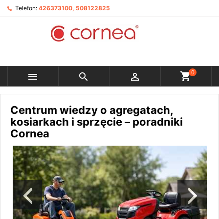
Telefon:
426373100, 508122825
0



Centrum wiedzy o agregatach,
kosiarkach i sprzęcie – poradniki
Cornea