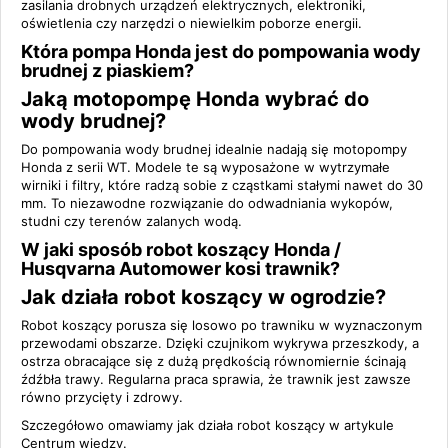
zasilania drobnych urządzeń elektrycznych, elektroniki,
oświetlenia czy narzędzi o niewielkim poborze energii.
Która pompa Honda jest do pompowania wody
brudnej z piaskiem?
Jaką motopompę Honda wybrać do
wody brudnej?
Do pompowania wody brudnej idealnie nadają się motopompy
Honda z serii WT. Modele te są wyposażone w wytrzymałe
wirniki i filtry, które radzą sobie z cząstkami stałymi nawet do 30
mm. To niezawodne rozwiązanie do odwadniania wykopów,
studni czy terenów zalanych wodą.
W jaki sposób robot koszący Honda /
Husqvarna Automower kosi trawnik?
Jak działa robot koszący w ogrodzie?
Robot koszący porusza się losowo po trawniku w wyznaczonym
przewodami obszarze. Dzięki czujnikom wykrywa przeszkody, a
ostrza obracające się z dużą prędkością równomiernie ścinają
źdźbła trawy. Regularna praca sprawia, że trawnik jest zawsze
równo przycięty i zdrowy.
Szczegółowo omawiamy
jak działa robot koszący
w artykule
Centrum wiedzy.