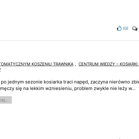
(
0
)
UTOMATYCZNYM KOSZENIU TRAWNIKA
,
CENTRUM WIEDZY – KOSIARKI
W
i po jednym sezonie kosiarka traci napęd, zaczyna nierówno zbi
 męczy się na lekkim wzniesieniu, problem zwykle nie leży w...
ej...