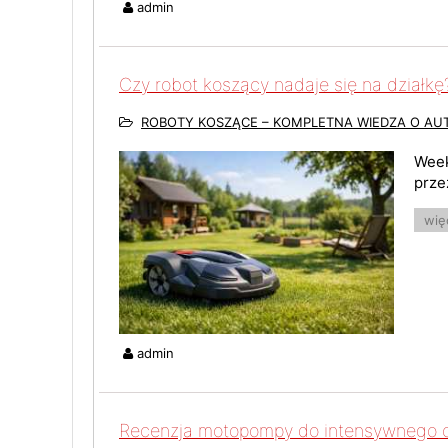
admin
Czy robot koszący nadaje się na działkę
ROBOTY KOSZĄCE – KOMPLETNA WIEDZA O A
Week
prze
więc
admin
Recenzja motopompy do intensywnego 