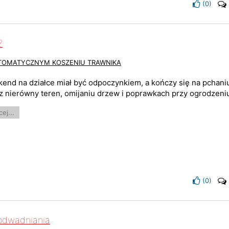
(
0
)
?
UTOMATYCZNYM KOSZENIU TRAWNIKA
end na działce miał być odpoczynkiem, a kończy się na pchaniu
z nierówny teren, omijaniu drzew i poprawkach przy ogrodzeniu
ej...
(
0
)
odwadniania