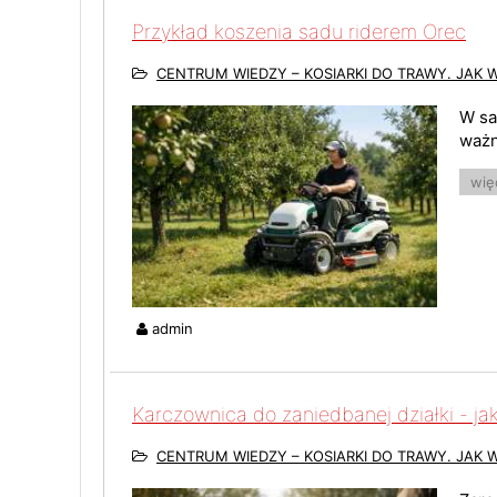
Przykład koszenia sadu riderem Orec
CENTRUM WIEDZY – KOSIARKI DO TRAWY. JAK 
W sa
ważn
więc
admin
Karczownica do zaniedbanej działki - ja
CENTRUM WIEDZY – KOSIARKI DO TRAWY. JAK 