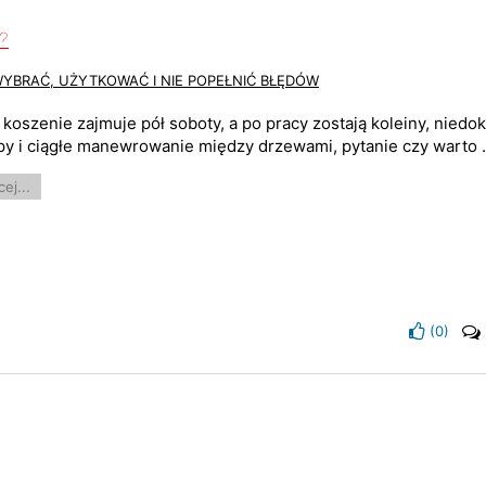
?
WYBRAĆ, UŻYTKOWAĆ I NIE POPEŁNIĆ BŁĘDÓW
i koszenie zajmuje pół soboty, a po pracy zostają koleiny, nied
py i ciągłe manewrowanie między drzewami, pytanie czy warto .
ej...
(
0
)