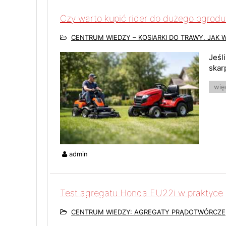
Czy warto kupić rider do dużego ogrodu
CENTRUM WIEDZY – KOSIARKI DO TRAWY. JAK 
Jeśl
skar
więc
admin
Test agregatu Honda EU22i w praktyce
CENTRUM WIEDZY: AGREGATY PRĄDOTWÓRCZE