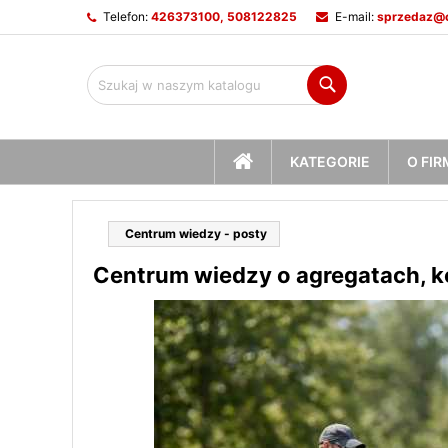
Telefon:
426373100, 508122825
E-mail:
sprzedaz@c
M
(
U
Z
Szukaj
add_circle_outline
((
Mu
Na
STRONA
KATEGORIE
O FIR
GŁÓWNA
Centrum wiedzy - posty
Centrum wiedzy o agregatach, ko