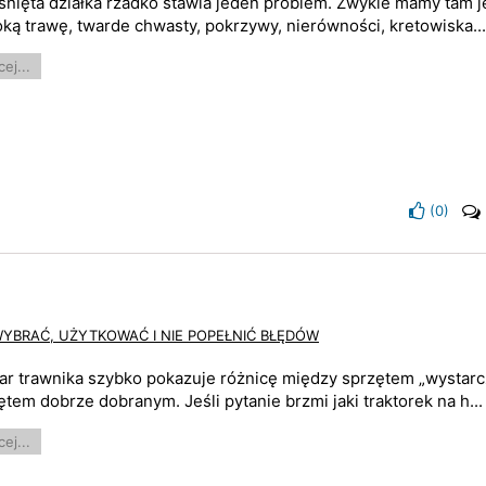
śnięta działka rzadko stawia jeden problem. Zwykle mamy tam 
ką trawę, twarde chwasty, pokrzywy, nierówności, kretowiska..
ej...
(
0
)
WYBRAĆ, UŻYTKOWAĆ I NIE POPEŁNIĆ BŁĘDÓW
ar trawnika szybko pokazuje różnicę między sprzętem „wystarc
ętem dobrze dobranym. Jeśli pytanie brzmi jaki traktorek na h...
ej...