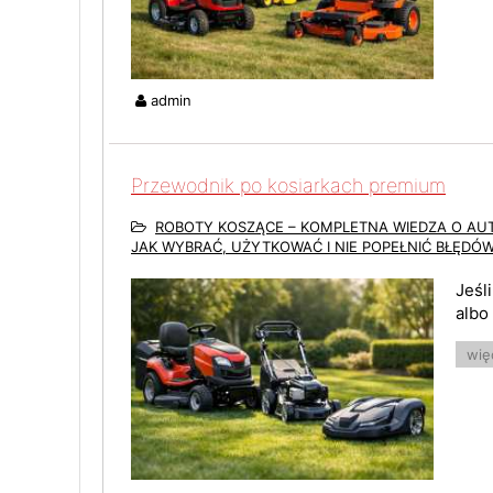
admin
Przewodnik po kosiarkach premium
ROBOTY KOSZĄCE – KOMPLETNA WIEDZA O A
JAK WYBRAĆ, UŻYTKOWAĆ I NIE POPEŁNIĆ BŁĘDÓ
Jeśl
albo
więc