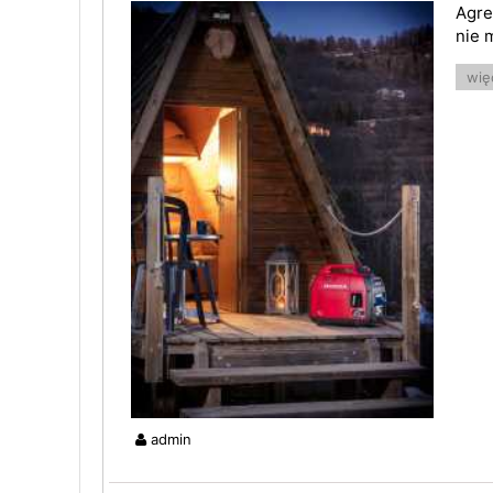
Agre
nie 
więc
admin