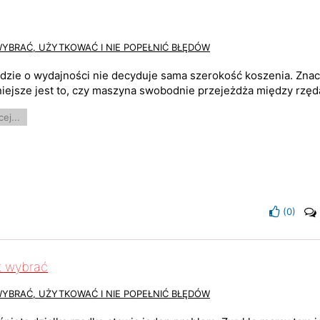
WYBRAĆ, UŻYTKOWAĆ I NIE POPEŁNIĆ BŁĘDÓW
dzie o wydajności nie decyduje sama szerokość koszenia. Zna
iejsze jest to, czy maszyna swobodnie przejeżdża między rzędam
ej...
(
0
)
k wybrać
WYBRAĆ, UŻYTKOWAĆ I NIE POPEŁNIĆ BŁĘDÓW