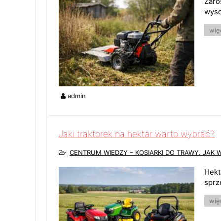
Zaro
wyso
więc
admin
Jaki traktorek na hektar warto wybrać?
CENTRUM WIEDZY – KOSIARKI DO TRAWY. JAK 
Hekt
sprz
więc