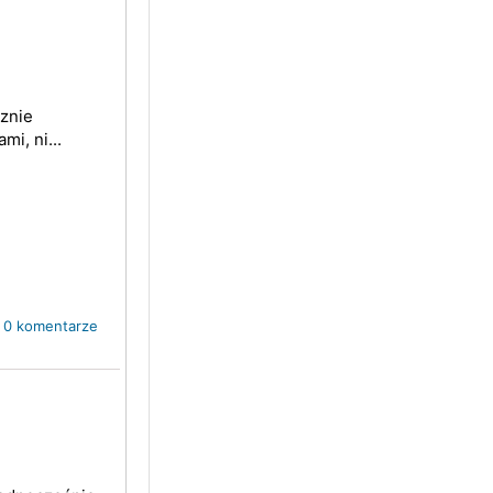
cznie
i, ni...
0 komentarze