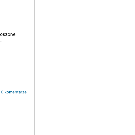
okoszone
..
0 komentarze