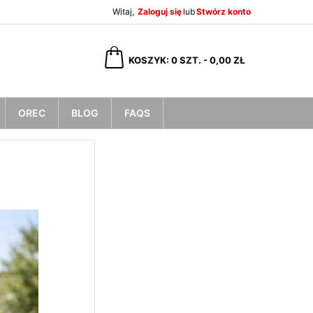
Witaj,
Zaloguj się
lub
Stwórz konto
×
×
×
×
KOSZYK
0
SZT. -
0,00 ZŁ
OREC
BLOG
FAQS
)
ę
ń