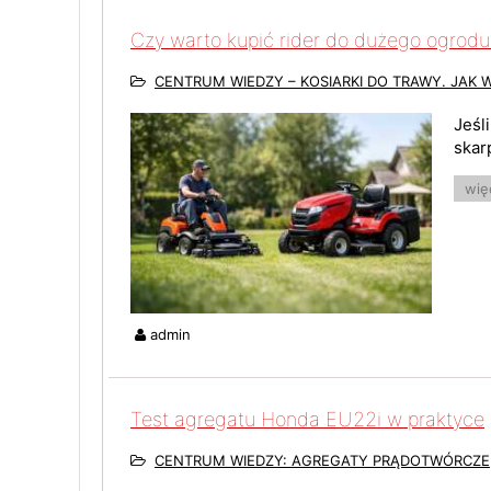
Czy warto kupić rider do dużego ogrodu
CENTRUM WIEDZY – KOSIARKI DO TRAWY. JAK 
Jeśl
skar
więc
admin
Test agregatu Honda EU22i w praktyce
CENTRUM WIEDZY: AGREGATY PRĄDOTWÓRCZE