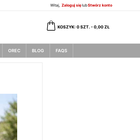
Witaj,
Zaloguj się
lub
Stwórz konto
×
×
×
×
KOSZYK
0
SZT. -
0,00 ZŁ
OREC
BLOG
FAQS
)
ę
ń