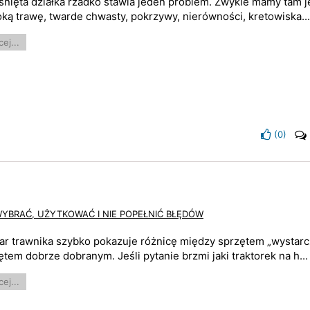
śnięta działka rzadko stawia jeden problem. Zwykle mamy tam 
ką trawę, twarde chwasty, pokrzywy, nierówności, kretowiska..
ej...
(
0
)
WYBRAĆ, UŻYTKOWAĆ I NIE POPEŁNIĆ BŁĘDÓW
ar trawnika szybko pokazuje różnicę między sprzętem „wystarc
ętem dobrze dobranym. Jeśli pytanie brzmi jaki traktorek na h...
ej...