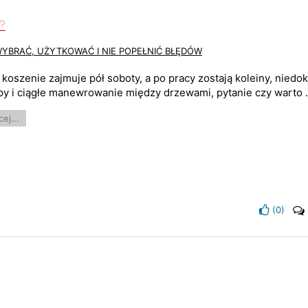
?
WYBRAĆ, UŻYTKOWAĆ I NIE POPEŁNIĆ BŁĘDÓW
i koszenie zajmuje pół soboty, a po pracy zostają koleiny, nied
py i ciągłe manewrowanie między drzewami, pytanie czy warto .
ej...
(
0
)