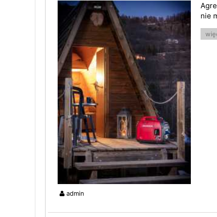
Agre
nie 
więc
admin