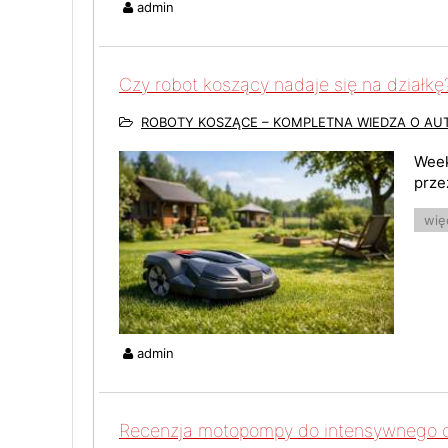
admin
Czy robot koszący nadaje się na działkę
ROBOTY KOSZĄCE – KOMPLETNA WIEDZA O A
Week
prze
więc
admin
Recenzja motopompy do intensywnego 