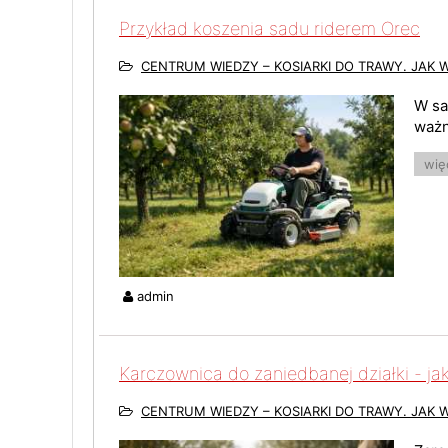
Przykład koszenia sadu riderem Orec
CENTRUM WIEDZY – KOSIARKI DO TRAWY. JAK 
W sa
ważn
więc
admin
Karczownica do zaniedbanej działki - ja
CENTRUM WIEDZY – KOSIARKI DO TRAWY. JAK 