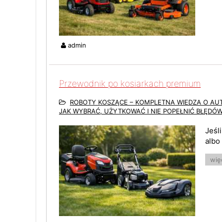
admin
Przewodnik po kosiarkach premium
ROBOTY KOSZĄCE – KOMPLETNA WIEDZA O A
JAK WYBRAĆ, UŻYTKOWAĆ I NIE POPEŁNIĆ BŁĘDÓ
Jeśl
albo
więc