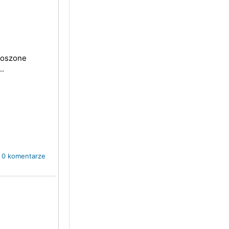
okoszone
..
0 komentarze