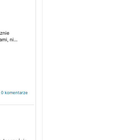
cznie
i, ni...
0 komentarze