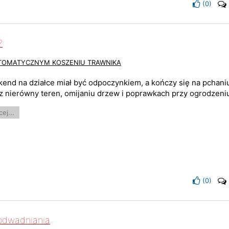
(
0
)
?
UTOMATYCZNYM KOSZENIU TRAWNIKA
end na działce miał być odpoczynkiem, a kończy się na pchaniu
z nierówny teren, omijaniu drzew i poprawkach przy ogrodzeniu
ej...
(
0
)
odwadniania