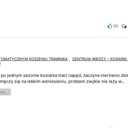
(
0
)
UTOMATYCZNYM KOSZENIU TRAWNIKA
,
CENTRUM WIEDZY – KOSIARKI
W
i po jednym sezonie kosiarka traci napęd, zaczyna nierówno zbi
 męczy się na lekkim wzniesieniu, problem zwykle nie leży w...
ej...