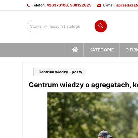
Telefon:
426373100, 508122825
E-mail:
sprzedaz@c
M
(
U
Z
Szukaj
add_circle_outline
((
Mu
Na
STRONA
KATEGORIE
O FIR
GŁÓWNA
Centrum wiedzy - posty
Centrum wiedzy o agregatach, ko