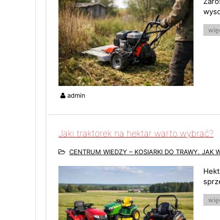
Zaro
wyso
więc
admin
Jaki traktorek na hektar warto wybrać?
CENTRUM WIEDZY – KOSIARKI DO TRAWY. JAK 
Hekt
sprz
więc