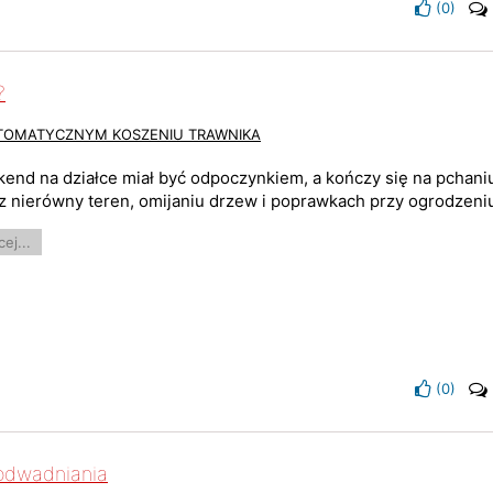
(
0
)
?
UTOMATYCZNYM KOSZENIU TRAWNIKA
end na działce miał być odpoczynkiem, a kończy się na pchaniu
z nierówny teren, omijaniu drzew i poprawkach przy ogrodzeniu
ej...
(
0
)
odwadniania