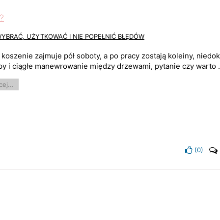
?
WYBRAĆ, UŻYTKOWAĆ I NIE POPEŁNIĆ BŁĘDÓW
i koszenie zajmuje pół soboty, a po pracy zostają koleiny, nied
py i ciągłe manewrowanie między drzewami, pytanie czy warto .
ej...
(
0
)