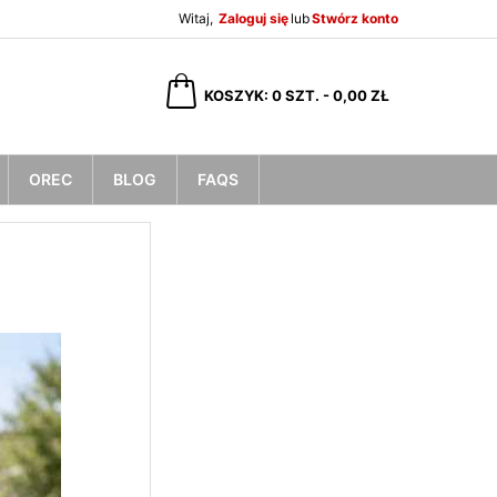
Witaj,
Zaloguj się
lub
Stwórz konto
×
×
×
×
KOSZYK
0
SZT. -
0,00 ZŁ
OREC
BLOG
FAQS
)
ę
ń