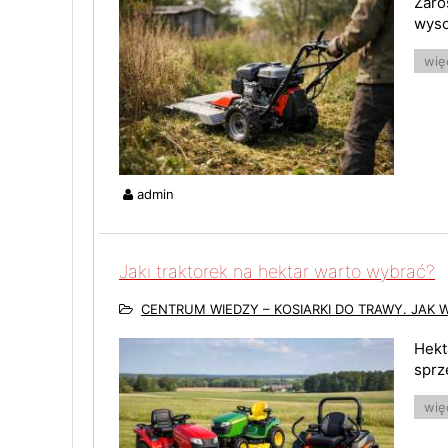
Zaro
wyso
więc
admin
Jaki traktorek na hektar warto wybrać?
CENTRUM WIEDZY – KOSIARKI DO TRAWY. JAK 
Hekt
sprz
więc