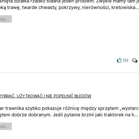
śnięta działka rzadko stawia jeden problem. Zwykle mamy tam 
ką trawę, twarde chwasty, pokrzywy, nierówności, kretowiska..
ej...
(
0
)
WYBRAĆ, UŻYTKOWAĆ I NIE POPEŁNIĆ BŁĘDÓW
ar trawnika szybko pokazuje różnicę między sprzętem „wystarc
ętem dobrze dobranym. Jeśli pytanie brzmi jaki traktorek na h...
ej...