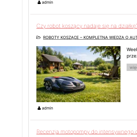
admin
Czy robot koszący nadaje się na działkę
ROBOTY KOSZĄCE – KOMPLETNA WIEDZA O A
Week
prze
więc
admin
Recenzja motopompy do intensywnego 