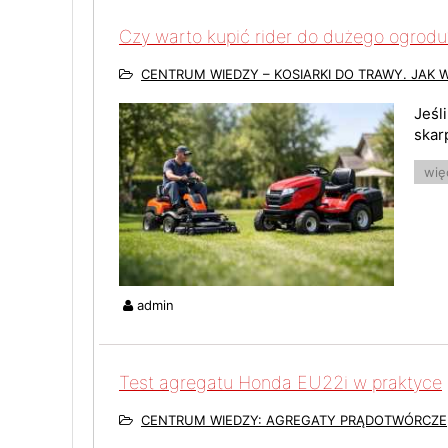
Czy warto kupić rider do dużego ogrodu
CENTRUM WIEDZY – KOSIARKI DO TRAWY. JAK 
Jeśl
skar
więc
admin
Test agregatu Honda EU22i w praktyce
CENTRUM WIEDZY: AGREGATY PRĄDOTWÓRCZE