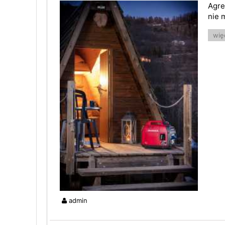
Agre
nie 
więc
admin