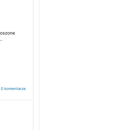
okoszone
..
0 komentarze