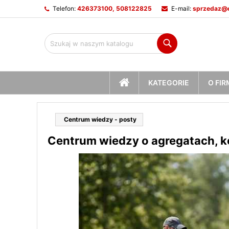
Telefon:
426373100, 508122825
E-mail:
sprzedaz@c
M
(
U
Z
Szukaj
add_circle_outline
((
Mu
Na
STRONA
KATEGORIE
O FIR
GŁÓWNA
Centrum wiedzy - posty
Centrum wiedzy o agregatach, ko