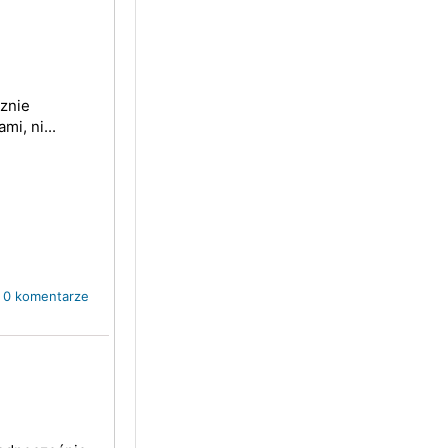
cznie
i, ni...
0 komentarze