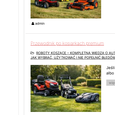
admin
Przewodnik po kosiarkach premium
ROBOTY KOSZĄCE – KOMPLETNA WIEDZA O A
JAK WYBRAĆ, UŻYTKOWAĆ I NIE POPEŁNIĆ BŁĘDÓ
Jeśl
albo
więc