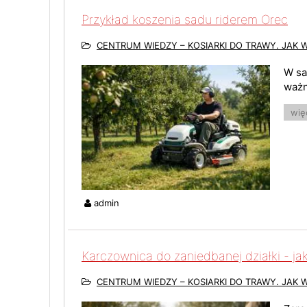
Przykład koszenia sadu riderem Orec
CENTRUM WIEDZY – KOSIARKI DO TRAWY. JAK 
W sa
ważn
więc
admin
Karczownica do zaniedbanej działki - ja
CENTRUM WIEDZY – KOSIARKI DO TRAWY. JAK 