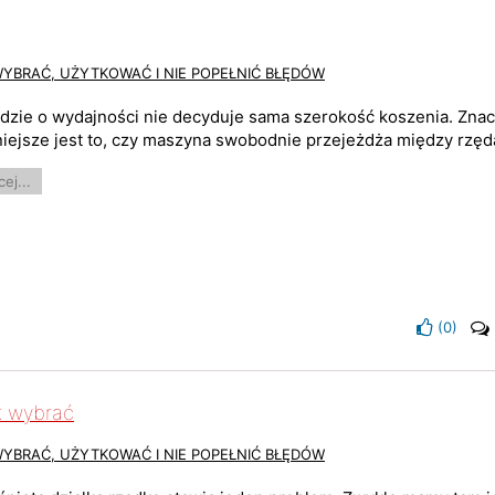
WYBRAĆ, UŻYTKOWAĆ I NIE POPEŁNIĆ BŁĘDÓW
dzie o wydajności nie decyduje sama szerokość koszenia. Zna
iejsze jest to, czy maszyna swobodnie przejeżdża między rzędam
ej...
(
0
)
k wybrać
WYBRAĆ, UŻYTKOWAĆ I NIE POPEŁNIĆ BŁĘDÓW