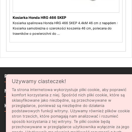
Kosiarka Honda HRG 466 SKEP
Kosiarka spalinowa Honda HRG 466 SKEP 4.4kM 46 cm z napędem :
Kosiarka samobieżna o szerokości koszenia 46 cm, polecana do
trawników o powierzchni do ...

PRODUKTY
Używamy ciasteczek!

Ta strona internetowa wykorzystuje pliki cookie, aby poprawić
NASZA FIRMA
komfort korzystania z niej. Spośród nich pliki cookie, które są
sklasyfikowane jako niezbędne, są przechowywane w

KONTAKT
przeglądarce, ponieważ są niezbędne do działania
podstawowych funkcji witryny. Używamy również plików cookie
stron trzecich, które pomagają nam analizować i rozumieć
sposób korzystania z tej witryny. Te pliki cookie będą
NEWSLETTER
przechowywane w przeglądarce użytkownika wyłącznie za jego