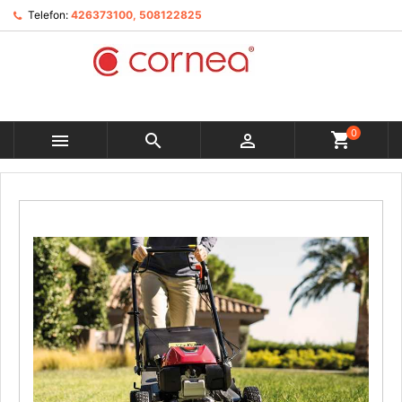
Telefon:
426373100, 508122825
0


