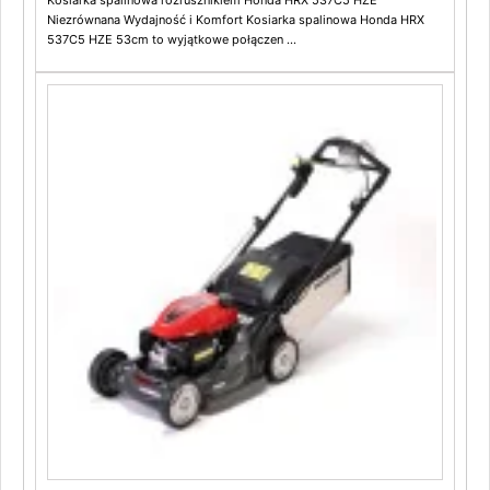
Kosiarka spalinowa rozrusznikiem Honda HRX 537C5 HZE
Niezrównana Wydajność i Komfort Kosiarka spalinowa Honda HRX
537C5 HZE 53cm to wyjątkowe połączen ...