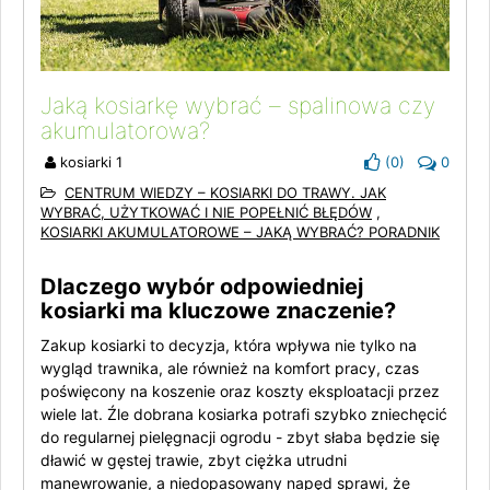
Jaką kosiarkę wybrać – spalinowa czy
akumulatorowa?
kosiarki 1
(
0
)
0
CENTRUM WIEDZY – KOSIARKI DO TRAWY. JAK
WYBRAĆ, UŻYTKOWAĆ I NIE POPEŁNIĆ BŁĘDÓW
,
KOSIARKI AKUMULATOROWE – JAKĄ WYBRAĆ? PORADNIK
Dlaczego wybór odpowiedniej
kosiarki ma kluczowe znaczenie?
Zakup kosiarki to decyzja, która wpływa nie tylko na
wygląd trawnika, ale również na komfort pracy, czas
poświęcony na koszenie oraz koszty eksploatacji przez
wiele lat. Źle dobrana kosiarka potrafi szybko zniechęcić
do regularnej pielęgnacji ogrodu - zbyt słaba będzie się
dławić w gęstej trawie, zbyt ciężka utrudni
manewrowanie, a niedopasowany napęd sprawi, że