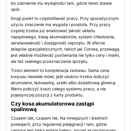
bo zabraknie mu wydajności tam, gdzie teren stawia
opór.
Drugi punkt to częstotliwość pracy. Przy sporadycznym
użyciu znaczenie ma wygoda i prostota. Przy pracy
częstej trzeba już analizować jakość układu
napędowego, klasę akumulatorów, system chłodzenia,
serwisowalność i dostępność osprzętu. W ofercie
sklepów specjalistycznych, takich jak Cornea, przewagą
jest właśnie możliwość porównania nie tylko ceny i marki,
ale też realnego przeznaczenia sprzętu.
Trzeci element to kompletacja zestawu. Sama cena
korpusu niewiele mówi, jeśli osobno trzeba doliczyć
akumulator, ładowarkę, szelki albo dodatkową głowicę.
Warto policzyć koszt całego systemu pracy, a nie
pojedynczej pozycji z karty produktu.
Czy kosa akumulatorowa zastąpi
spalinową
Czasem tak, czasem nie. Na mniejszych i średnich
posesjach, przy regularnej pielęgnacji i tam, gdzie
ceniona jest niska emisja hałasu, sprzęt akumulatorowy