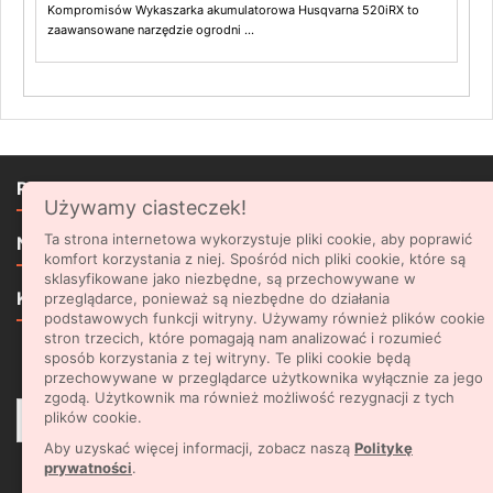
Kompromisów Wykaszarka akumulatorowa Husqvarna 520iRX to
zaawansowane narzędzie ogrodni ...

PRODUKTY
Używamy ciasteczek!

Ta strona internetowa wykorzystuje pliki cookie, aby poprawić
NASZA FIRMA
komfort korzystania z niej. Spośród nich pliki cookie, które są
sklasyfikowane jako niezbędne, są przechowywane w

KONTAKT
przeglądarce, ponieważ są niezbędne do działania
podstawowych funkcji witryny. Używamy również plików cookie
stron trzecich, które pomagają nam analizować i rozumieć
sposób korzystania z tej witryny. Te pliki cookie będą
NEWSLETTER
przechowywane w przeglądarce użytkownika wyłącznie za jego
zgodą. Użytkownik ma również możliwość rezygnacji z tych
plików cookie.
Aby uzyskać więcej informacji, zobacz naszą
Politykę
prywatności
.
Facebook
Rss
YouTube
Pinterest
Instagram