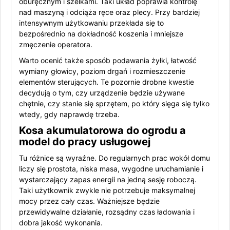
oburęcznym i szelkami. Taki układ poprawia kontrolę
nad maszyną i odciąża ręce oraz plecy. Przy bardziej
intensywnym użytkowaniu przekłada się to
bezpośrednio na dokładność koszenia i mniejsze
zmęczenie operatora.
Warto ocenić także sposób podawania żyłki, łatwość
wymiany głowicy, poziom drgań i rozmieszczenie
elementów sterujących. Te pozornie drobne kwestie
decydują o tym, czy urządzenie będzie używane
chętnie, czy stanie się sprzętem, po który sięga się tylko
wtedy, gdy naprawdę trzeba.
Kosa akumulatorowa do ogrodu a
model do pracy usługowej
Tu różnice są wyraźne. Do regularnych prac wokół domu
liczy się prostota, niska masa, wygodne uruchamianie i
wystarczający zapas energii na jedną sesję roboczą.
Taki użytkownik zwykle nie potrzebuje maksymalnej
mocy przez cały czas. Ważniejsze będzie
przewidywalne działanie, rozsądny czas ładowania i
dobra jakość wykonania.