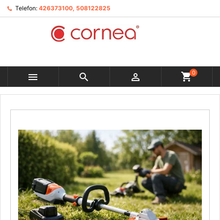
Telefon:
426373100, 508122825
0


