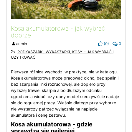
Kosa akumulatorowa - jak wybrać
dobrze
admin
(
0
)
0
PODKASZARKI, WYKASZARKI, KOSY – JAK WYBRAĆ I
UŻYTKOWAĆ
Pierwsza różnica wychodzi w praktyce, nie w katalogu.
Kosa akumulatorowa może pracować cicho, bez spalin i
bez szarpania linki rozruchowej, ale dopiero przy
wyższej trawie, skarpie albo dłuższym odcinku
ogrodzenia widać, czy dany model rzeczywiście nadaje
się do regularnej pracy. Właśnie dlatego przy wyborze
nie wystarczy patrzeć wyłącznie na napięcie
akumulatora i cenę zestawu.
Kosa akumulatorowa - gdzie
sprawdza się najlepiej