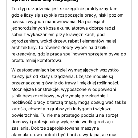
Ten typ urządzenia jest szczególnie praktyczny tam,
gdzie liczy się szybkie rozpoczęcie pracy, niski poziom
hałasu i wygoda manewrowania. Na posesjach
jednorodzinnych kosa akumulatorowa dobrze radzi
sobie z wykaszaniem przy krawężnikach, pod
ogrodzeniem, wokół drzew, rabat i elementów małej
architektury. To również dobry wybór na działki
rekreacyjne, gdzie praca
spalinowym sprzętem
bywa po
prostu mniej komfortowa.
W zastosowaniach bardziej wymagających wszystko
zależy już od klasy urządzenia. Lżejsze modele są
przeznaczone głównie do trawy i miękkiej roślinności.
Mocniejsze konstrukcje, wyposażone w odpowiedni
silnik bezszczotkowy, wytrzymałą przekładnię i
możliwość pracy z tarczą tnącą, mogą obsługiwać także
zarośla, chwasty o grubszych łodygach i większe
powierzchnie. Tu nie ma prostego podziału na sprzęt
domowy i profesjonalny wyłącznie według rodzaju
zasilania. Dobrze zaprojektowana maszyna
akumulatorowa potrafi być bardzo wydajna, ale musi