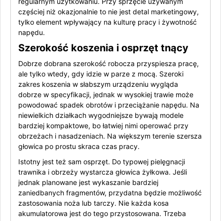
regularnym użytkowaniu. Przy sprzęcie używanym
częściej niż okazjonalnie to nie jest detal marketingowy,
tylko element wpływający na kulturę pracy i żywotność
napędu.
Szerokość koszenia i osprzęt tnący
Dobrze dobrana szerokość robocza przyspiesza pracę,
ale tylko wtedy, gdy idzie w parze z mocą. Szeroki
zakres koszenia w słabszym urządzeniu wygląda
dobrze w specyfikacji, jednak w wysokiej trawie może
powodować spadek obrotów i przeciążanie napędu. Na
niewielkich działkach wygodniejsze bywają modele
bardziej kompaktowe, bo łatwiej nimi operować przy
obrzeżach i nasadzeniach. Na większym terenie szersza
głowica po prostu skraca czas pracy.
Istotny jest też sam osprzęt. Do typowej pielęgnacji
trawnika i obrzeży wystarcza głowica żyłkowa. Jeśli
jednak planowane jest wykaszanie bardziej
zaniedbanych fragmentów, przydatna będzie możliwość
zastosowania noża lub tarczy. Nie każda kosa
akumulatorowa jest do tego przystosowana. Trzeba