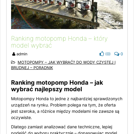
Ranking motopomp Honda – który
model wybrać
admin
(
0
)
0
MOTOPOMPY – JAK WYBRAĆ? DO WODY CZYSTEJ I
BRUDNEJ – PORADNIK
Ranking motopomp Honda – jak
wybrać najlepszy model
Motopompy Honda to jedne z najbardziej sprawdzonych
urządzeń na rynku. Problem polega na tym, że oferta
jest szeroka, a różnice między modelami nie zawsze są
oczywiste.
Dlatego zamiast analizować dane techniczne, lepiej
podejść do wyboru praktycznie – dopasowując model