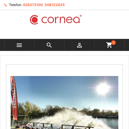
Telefon:
426373100, 508122825
0


