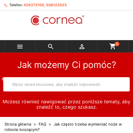
Telefon:
426373100, 508122825
0



Jak możemy Ci pomóc?
Możesz również nawigować przez poniższe tematy, aby
znaleźć to, czego szukasz.
Strona główna
FAQ
Jak często trzeba wymieniać noże w
robocie koszącym?