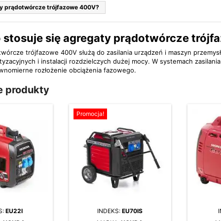
ty prądotwórcze trójfazowe 400V?
 stosuje się agregaty prądotwórcze trój
wórcze trójfazowe 400V służą do zasilania urządzeń i maszyn przemysł
yzacyjnych i instalacji rozdzielczych dużej mocy. W systemach zasilani
ównomierne rozłożenie obciążenia fazowego.
 produkty
Promocja!
S:
EU22I
INDEKS:
EU70IS