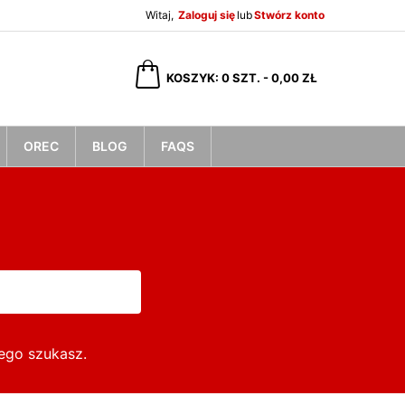
Witaj,
Zaloguj się
lub
Stwórz konto
×
×
×
×
KOSZYK
0
SZT. -
0,00 ZŁ
OREC
BLOG
FAQS
)
ę
ń
ego szukasz.