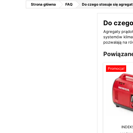
Strona główna
FAQ
Do czego stosuje się agrega
Do czego
Agregaty prądot
systemów klimat
pozwalają na r
Powiązane
Promocja!
INDEK