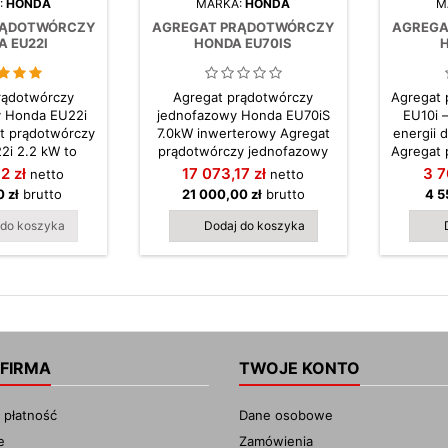
:
HONDA
MARKA:
HONDA
M
RĄDOTWÓRCZY
AGREGAT PRĄDOTWÓRCZY
AGREGA
 EU22I
HONDA EU70IS
H
rądotwórczy
Agregat prądotwórczy
Agregat 
 Honda EU22i
jednofazowy Honda EU70iS
EU10i 
t prądotwórczy
7.0kW inwerterowy Agregat
energii 
2i 2.2 kW to
prądotwórczy jednofazowy
Agregat 
enerator, który
Honda EU70iS o mocy 7.0 kW
EU10i to
2 zł
17 073,17 zł
3 7
netto
netto
czy wydajność,
to doskonałe rozwiązanie dla
źródło z
 zł
brutto
21 000,00 zł
brutto
4 5
bezpieczeństwo
tych, którzy potrzebują
nowocz
ięki technologii
niezawodnego źródła energii
inwert
 do koszyka
Dodaj do koszyka
 oferuje prąd o
w warunkach domowych,
lekkością
arametrach, co
rekreacyjnych lub awaryjnych.
mocy ma
że można go
Jego zalety sprawiają, że
wadze za
ie używać do
wyróżnia się na tle innych
ten dos
katnych urządzeń
agregatów na rynku. Dzięki
zarówn
icznych....
zaawansowanej...
 FIRMA
TWOJE KONTO
 płatność
Dane osobowe
e
Zamówienia