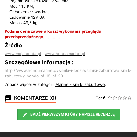
Pojemność skokowa : 350 cm3,
Moc : 15 KM,
Chłodzenie : wodne,
Ładowanie 12V 6A
Masa : 49,5 kg
Podana cena zawiera koszt wykonania przeglądu
przedsprzedażnego.................
Źródło :
www.mojahonda.pl
,
www.hondamarine.pl
Szczegółowe informacje :
http://www.hondamarine.pl/silniki-i-lodzie/silniki-zaburtowe/silnik-
zaburtowy-honda-bf-15-bf-20
Zobacz więcej w kategorii
Marine - silniki zaburtowe
.
KOMENTARZE (0)
Oceń
BĄDŹ PIERWSZYM KTÓRY NAPISZE RECENZJĘ