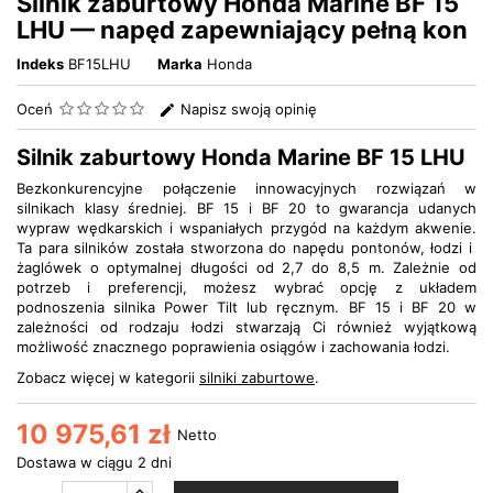
Silnik zaburtowy Honda Marine BF 15
LHU — napęd zapewniający pełną kon
Indeks
BF15LHU
Marka
Honda
Oceń
Napisz swoją opinię
Silnik zaburtowy Honda Marine BF 15 LHU
Bezkonkurencyjne połączenie innowacyjnych rozwiązań w
silnikach klasy średniej. BF 15 i BF 20 to gwarancja udanych
wypraw wędkarskich i wspaniałych przygód na każdym akwenie.
Ta para silników została stworzona do napędu pontonów, łodzi i
żaglówek o optymalnej długości od 2,7 do 8,5 m. Zależnie od
potrzeb i preferencji, możesz wybrać opcję z układem
podnoszenia silnika Power Tilt lub ręcznym. BF 15 i BF 20 w
zależności od rodzaju łodzi stwarzają Ci również wyjątkową
możliwość znacznego poprawienia osiągów i zachowania łodzi.
Zobacz więcej w kategorii
silniki zaburtowe
.
10 975,61 zł
Netto
Dostawa w ciągu 2 dni