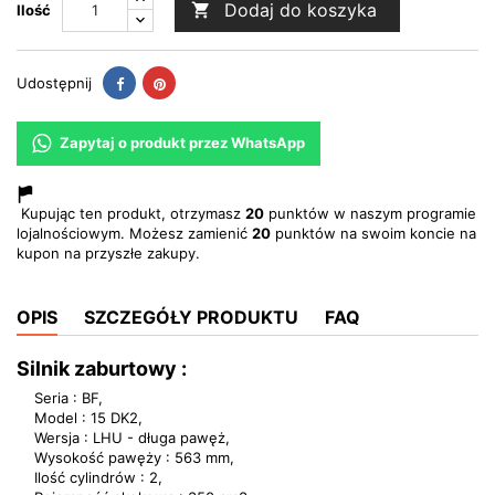
Dodaj do koszyka

Ilość
Udostępnij
Pinterest
Udostępnij
Zapytaj o produkt przez WhatsApp
Kupując ten produkt, otrzymasz
20
punktów w naszym programie
lojalnościowym. Możesz zamienić
20
punktów na swoim koncie na
kupon na przyszłe zakupy.
OPIS
SZCZEGÓŁY PRODUKTU
FAQ
Silnik zaburtowy :
Seria : BF,
Model : 15 DK2,
Wersja : LHU - długa pawęż,
Wysokość pawęży : 563 mm,
Ilość cylindrów : 2,