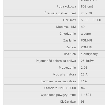
Poj. skokowa
808 cm3
Średnica x skok (mm)
70 x 70
Obr. max
5.000 - 6.000
Moc max. KM
40
Chłodzenie
wodne
Zasilanie
PGM-FI
Zapłon
PGM-IG
Rozruch
elektryczny
Pojemność zbiornika paliwa
25 litrów
Przełożenie
2.08
Moc alternatora
22 A
Ładowanie akumulatora
17 A
Standard NMEA 2000
tak
Wysokość pawęży (mm)
L - 521
Ciężar (kg)
98