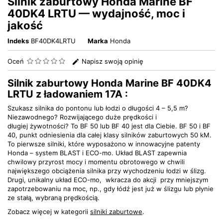
Silnik zaburtowy Honda Marine BF
40DK4 LRTU — wydajność, moc i
jakość
Indeks
BF40DK4LRTU
Marka
Honda
Oceń
Napisz swoją opinię
Silnik zaburtowy Honda Marine BF 40DK4
LRTU z ładowaniem 17A :
Szukasz silnika do pontonu lub łodzi o długości 4 – 5,5 m?
Niezawodnego? Rozwijającego duże prędkości i
długiej żywotności? To BF 50 lub BF 40 jest dla Ciebie. BF 50 i BF
40, punkt odniesienia dla całej klasy silników zaburtowych 50 kM.
To pierwsze silniki, które wyposażono w innowacyjne patenty
Honda – system BLAST i ECO-mo. Układ BLAST zapewnia
chwilowy przyrost mocy i momentu obrotowego w chwili
największego obciążenia silnika przy wychodzeniu łodzi w ślizg.
Drugi, unikalny układ ECO-mo, wkracza do akcji przy mniejszym
zapotrzebowaniu na moc, np., gdy łódź jest już w ślizgu lub płynie
ze stałą, wybraną prędkością.
Zobacz więcej w kategorii
silniki zaburtowe
.