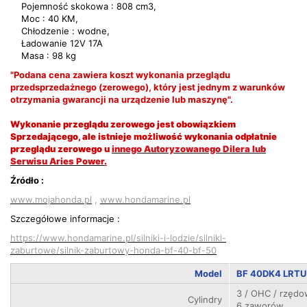
Pojemność skokowa : 808 cm3,
Moc : 40 KM,
Chłodzenie : wodne,
Ładowanie 12V 17A
Masa : 98 kg
"Podana cena zawiera koszt wykonania przeglądu
przedsprzedażnego (zerowego), który jest jednym z warunków
otrzymania gwarancji na urządzenie lub maszynę".
Wykonanie przeglądu zerowego jest obowiązkiem
Sprzedającego, ale istnieje możliwość wykonania odpłatnie
przeglądu zerowego u
innego Autoryzowanego Dilera lub
Serwisu Aries Power
.
Źródło :
www.mojahonda.pl
,
www.hondamarine.pl
Szczegółowe informacje :
https://www.hondamarine.pl/silniki-i-lodzie/silniki-
zaburtowe/silnik-zaburtowy-honda-bf-40-bf-50
Model
BF 40DK4 LRTU
3 / OHC / rzęd
Cylindry
6 zaworów