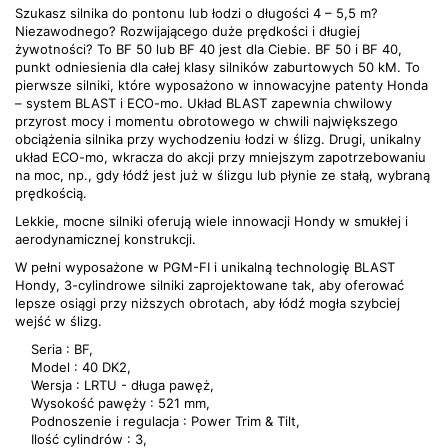
Szukasz silnika do pontonu lub łodzi o długości 4 – 5,5 m?
Niezawodnego? Rozwijającego duże prędkości i długiej
żywotności? To BF 50 lub BF 40 jest dla Ciebie. BF 50 i BF 40,
punkt odniesienia dla całej klasy silników zaburtowych 50 kM. To
pierwsze silniki, które wyposażono w innowacyjne patenty Honda
– system BLAST i ECO-mo. Układ BLAST zapewnia chwilowy
przyrost mocy i momentu obrotowego w chwili największego
obciążenia silnika przy wychodzeniu łodzi w ślizg. Drugi, unikalny
układ ECO-mo, wkracza do akcji przy mniejszym zapotrzebowaniu
na moc, np., gdy łódź jest już w ślizgu lub płynie ze stałą, wybraną
prędkością.
Lekkie, mocne silniki oferują wiele innowacji Hondy w smukłej i
aerodynamicznej konstrukcji.
W pełni wyposażone w PGM-FI i unikalną technologię BLAST
Hondy, 3-cylindrowe silniki zaprojektowane tak, aby oferować
lepsze osiągi przy niższych obrotach, aby łódź mogła szybciej
wejść w ślizg.
Seria : BF,
Model : 40 DK2,
Wersja : LRTU - długa pawęż,
Wysokość pawęży : 521 mm,
Podnoszenie i regulacja : Power Trim & Tilt,
Ilość cylindrów : 3,