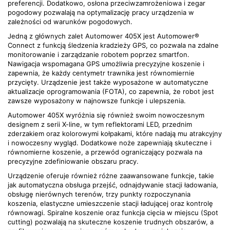
preferencji. Dodatkowo, osłona przeciwzamrożeniowa i zegar
pogodowy pozwalają na optymalizację pracy urządzenia w
zależności od warunków pogodowych.
Jedną z głównych zalet Automower 405X jest Automower®
Connect z funkcją śledzenia kradzieży GPS, co pozwala na zdalne
monitorowanie i zarządzanie robotem poprzez smartfon.
Nawigacja wspomagana GPS umożliwia precyzyjne koszenie i
zapewnia, że każdy centymetr trawnika jest równomiernie
przycięty. Urządzenie jest także wyposażone w automatyczne
aktualizacje oprogramowania (FOTA), co zapewnia, że robot jest
zawsze wyposażony w najnowsze funkcje i ulepszenia.
Automower 405X wyróżnia się również swoim nowoczesnym
designem z serii X-line, w tym reflektorami LED, przednim
zderzakiem oraz kolorowymi kołpakami, które nadają mu atrakcyjny
i nowoczesny wygląd. Dodatkowe noże zapewniają skuteczne i
równomierne koszenie, a przewód ograniczający pozwala na
precyzyjne zdefiniowanie obszaru pracy.
Urządzenie oferuje również różne zaawansowane funkcje, takie
jak automatyczna obsługa przejść, odnajdywanie stacji ładowania,
obsługę nierównych terenów, trzy punkty rozpoczynania
koszenia, elastyczne umieszczenie stacji ładującej oraz kontrolę
równowagi. Spiralne koszenie oraz funkcja cięcia w miejscu (Spot
cutting) pozwalają na skuteczne koszenie trudnych obszarów, a