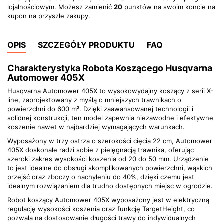
lojalnościowym. Możesz zamienić
20
punktów na swoim koncie na
kupon na przyszłe zakupy.
OPIS
SZCZEGÓŁY PRODUKTU
FAQ
Charakterystyka Robota Koszącego Husqvarna
Automower 405X
Husqvarna Automower 405X to wysokowydajny koszący z serii X-
line, zaprojektowany z myślą o mniejszych trawnikach o
powierzchni do 600 m². Dzięki zaawansowanej technologii i
solidnej konstrukcji, ten model zapewnia niezawodne i efektywne
koszenie nawet w najbardziej wymagających warunkach.
Wyposażony w trzy ostrza o szerokości cięcia 22 cm, Automower
405X doskonale radzi sobie z pielęgnacją trawnika, oferując
szeroki zakres wysokości koszenia od 20 do 50 mm. Urządzenie
to jest idealne do obsługi skomplikowanych powierzchni, wąskich
przejść oraz zboczy o nachyleniu do 40%, dzięki czemu jest
idealnym rozwiązaniem dla trudno dostępnych miejsc w ogrodzie.
Robot koszący Automower 405X wyposażony jest w elektryczną
regulację wysokości koszenia oraz funkcję TargetHeight, co
pozwala na dostosowanie długości trawy do indywidualnych