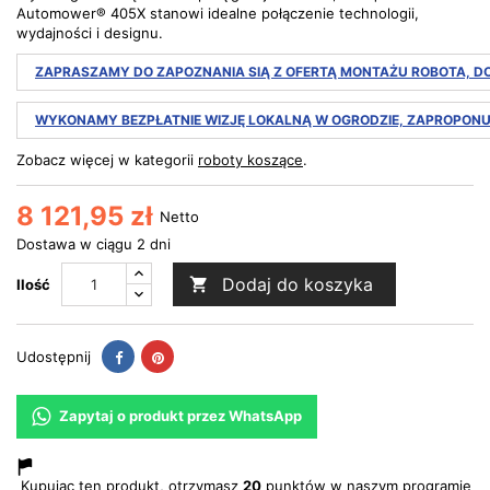
Automower® 405X stanowi idealne połączenie technologii,
wydajności i designu.
ZAPRASZAMY DO ZAPOZNANIA SIĄ Z OFERTĄ MONTAŻU ROBOTA, D
WYKONAMY BEZPŁATNIE WIZJĘ LOKALNĄ W OGRODZIE, ZAPROPONU
Zobacz więcej w kategorii
roboty koszące
.
8 121,95 zł
Netto
Dostawa w ciągu 2 dni
Dodaj do koszyka

Ilość
Udostępnij
Pinterest
Udostępnij
Zapytaj o produkt przez WhatsApp
Kupując ten produkt, otrzymasz
20
punktów w naszym programie