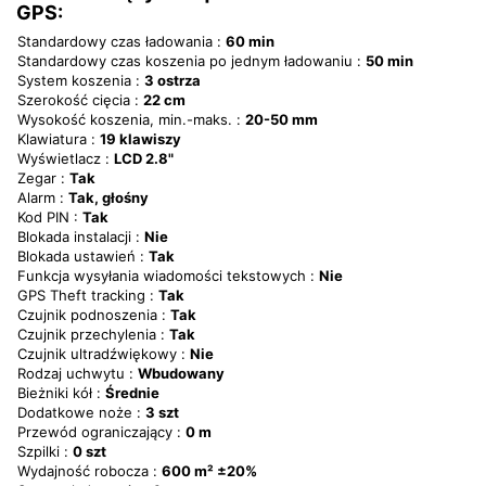
GPS:
Standardowy czas ładowania :
60 min
Standardowy czas koszenia po jednym ładowaniu :
50 min
System koszenia :
3 ostrza
Szerokość cięcia :
22 cm
Wysokość koszenia, min.-maks. :
20-50 mm
Klawiatura :
19 klawiszy
Wyświetlacz :
LCD 2.8"
Zegar :
Tak
Alarm :
Tak, głośny
Kod PIN :
Tak
Blokada instalacji :
Nie
Blokada ustawień :
Tak
Funkcja wysyłania wiadomości tekstowych :
Nie
GPS Theft tracking :
Tak
Czujnik podnoszenia :
Tak
Czujnik przechylenia :
Tak
Czujnik ultradźwiękowy :
Nie
Rodzaj uchwytu :
Wbudowany
Bieżniki kół :
Średnie
Dodatkowe noże :
3 szt
Przewód ograniczający :
0 m
Szpilki :
0 szt
Wydajność robocza :
600 m² ±20%