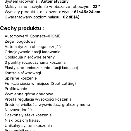
System ładowania :
Automatyczny
Maksymalne nachylenie w obszarze roboczym :
22 °
Wymiary produktu, dł. x szer. x wys. :
61x45x24 cm
Gwarantowany poziom hałasu :
62 dB(A)
Cechy produktu :
Automower® Connect@HOME
Zegar pogodowy
Automatyczna obsługa przejść
Odnajdywanie stacji ładowania
Obsługuje nierówne tereny
3 punkty rozpoczynania koszenia
Elastyczne umieszczenie stacji ładującej
Kontrola równowagi
Spiralne koszenie
Funkcja cięcia w miejscu (Spot cutting)
Profilowanie
Wymienna górna obudowa
Prosta regulacja wysokości koszenia
Średniej wielkości wyświetlacz graficzny menu
Niezawodność
Doskonały efekt koszenia
Niski poziom hałasu
Unikalny system koszenia
Brak emisji spalin