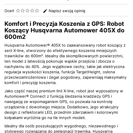
Oceń
Napisz swoją opinię
Komfort i Precyzja Koszenia z GPS: Robot
Koszący Husqvarna Automower 405X do
600m2
Husqvarna Automower® 405X to zaawansowany robot koszący z
serii X-line, stworzony do efektywnego koszenia mniejszych
trawników do 600m². Idealny dla skomplikowanych powierzchni,
ten model z łatwością pokonuje wąskie przejścia i zbocza o
nachyleniu do 40%. Jego wyjątkowe cechy, takie jak elektryczna
regulacja wysokości koszenia, funkcja TargetHeight, osłona
przeciwzamrożeniowa i zegar pogodowy, zapewniają maksymalny
komfort i precyzję koszenia.
Jako część naszej premium linii X-line, robot jest wyposażony w
Automower® Connect z funkcją śledzenia kradzieży GPS i
nawigacją ze wspomaganiem GPS, co pozwala na kontrolę
urządzenia z dowolnego miejsca. Dodatkowo, jego atrakcyjny
design z reflektorami LED, przednim zderzakiem i kolorowymi
kołpakami wyróżnia go na tle innych modeli.
Idealny dla osób poszukujących wygodnego, niezawodnego i
stylowego rozwiązania do pielęgnacji trawnika, Husqvarna