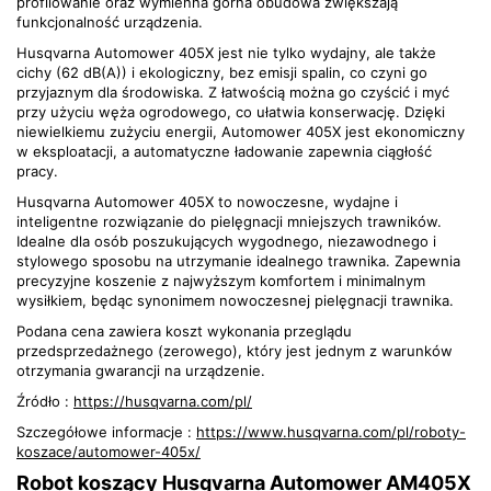
profilowanie oraz wymienna górna obudowa zwiększają
funkcjonalność urządzenia.
Husqvarna Automower 405X jest nie tylko wydajny, ale także
cichy (62 dB(A)) i ekologiczny, bez emisji spalin, co czyni go
przyjaznym dla środowiska. Z łatwością można go czyścić i myć
przy użyciu węża ogrodowego, co ułatwia konserwację. Dzięki
niewielkiemu zużyciu energii, Automower 405X jest ekonomiczny
w eksploatacji, a automatyczne ładowanie zapewnia ciągłość
pracy.
Husqvarna Automower 405X to nowoczesne, wydajne i
inteligentne rozwiązanie do pielęgnacji mniejszych trawników.
Idealne dla osób poszukujących wygodnego, niezawodnego i
stylowego sposobu na utrzymanie idealnego trawnika. Zapewnia
precyzyjne koszenie z najwyższym komfortem i minimalnym
wysiłkiem, będąc synonimem nowoczesnej pielęgnacji trawnika.
Podana cena zawiera koszt wykonania przeglądu
przedsprzedażnego (zerowego), który jest jednym z warunków
otrzymania gwarancji na urządzenie.
Źródło :
https://husqvarna.com/pl/
Szczegółowe informacje :
https://www.husqvarna.com/pl/roboty-
koszace/automower-405x/
Robot koszący Husqvarna Automower AM405X