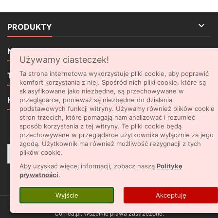

PRODUKTY

NASZA FIRMA
Używamy ciasteczek!

Ta strona internetowa wykorzystuje pliki cookie, aby poprawić
TWOJE KONTO
komfort korzystania z niej. Spośród nich pliki cookie, które są
sklasyfikowane jako niezbędne, są przechowywane w

KONTAKT
przeglądarce, ponieważ są niezbędne do działania
podstawowych funkcji witryny. Używamy również plików cookie
stron trzecich, które pomagają nam analizować i rozumieć
sposób korzystania z tej witryny. Te pliki cookie będą
NEWSLETTER
przechowywane w przeglądarce użytkownika wyłącznie za jego
zgodą. Użytkownik ma również możliwość rezygnacji z tych
plików cookie.
Aby uzyskać więcej informacji, zobacz naszą
Politykę
prywatności
.
Facebook
Rss
YouTube
Pinterest
Instagram
Wyjście
Akceptuję
© Copyright 2026 Honda - najlepsze produkty do domu i ogrodu |
Cornea.pl. Wszelkie prawa zastrzeżone.