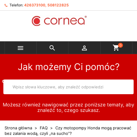
Telefon:
426373100, 508122825
0



Jak możemy Ci pomóc?
Możesz również nawigować przez poniższe tematy, aby
znaleźć to, czego szukasz.
Strona główna
FAQ
Czy motopompy Honda mogą pracować
bez zalania wodą, czyli „na sucho”?