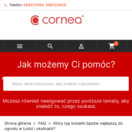
Telefon:
426373100, 508122825
0



Jak możemy Ci pomóc?
Możesz również nawigować przez poniższe tematy, aby
znaleźć to, czego szukasz.
Strona główna
FAQ
Który typ kosiarki będzie najlepszy do
ogrodu w Łodzi i okolicach?