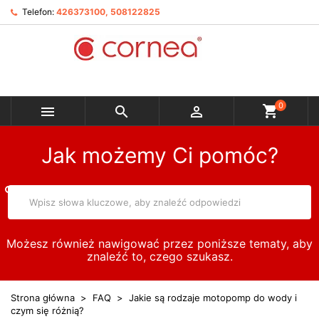
Telefon:
426373100, 508122825
0



Jak możemy Ci pomóc?
Możesz również nawigować przez poniższe tematy, aby
znaleźć to, czego szukasz.
Strona główna
FAQ
Jakie są rodzaje motopomp do wody i
czym się różnią?