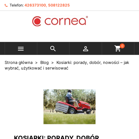
Telefon:
426373100, 508122825
0



Strona główna
Blog
Kosiarki: porady, dobór, nowości – jak
wybrać, użytkować i serwisować
KOSIARKI: PORADY, DOBÓR,