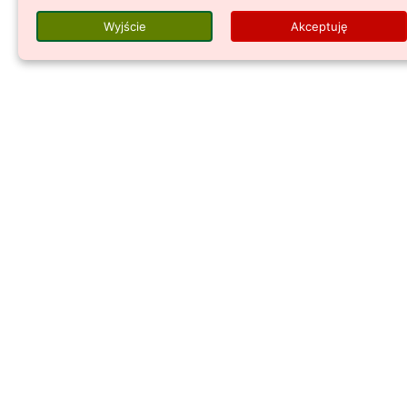
spalinowa do Twojego trawnika.
Wyjście
Akceptuję
Czytaj więcej...
KOSIARKI HONDA HRG, HRN CZY HRX –
RÓŻNICE I ZALETY KOSIAREK, JAK
WYBRAĆ?
241 Wyświetlenia