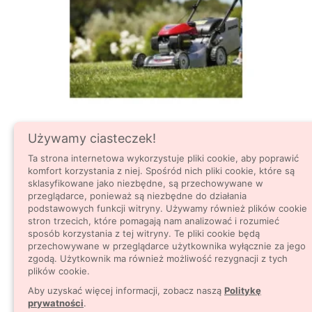
Używamy ciasteczek!
HONDA HRG 466C1 SKEP – DLACZEGO TO
Ta strona internetowa wykorzystuje pliki cookie, aby poprawić
BESTSELLER WŚRÓD KOSIAREK
komfort korzystania z niej. Spośród nich pliki cookie, które są
SPALINOWYCH?
sklasyfikowane jako niezbędne, są przechowywane w
206 Wyświetlenia
przeglądarce, ponieważ są niezbędne do działania
podstawowych funkcji witryny. Używamy również plików cookie
Honda HRG 466C1 SKEP to jeden z najczęściej
stron trzecich, które pomagają nam analizować i rozumieć
wybieranych modeli do ogrodów przydomowych.
sposób korzystania z tej witryny. Te pliki cookie będą
przechowywane w przeglądarce użytkownika wyłącznie za jego
Sprawdź, co stoi za jego popularnością: silnik Honda,
zgodą. Użytkownik ma również możliwość rezygnacji z tych
wygodny napęd, rozsądna szerokość koszenia 46 cm
plików cookie.
i świetny stosunek ceny do trwałości. Ten poradnik
Aby uzyskać więcej informacji, zobacz naszą
Politykę
pomoże Ci ocenić, czy to najlepsza kosiarka
prywatności
.