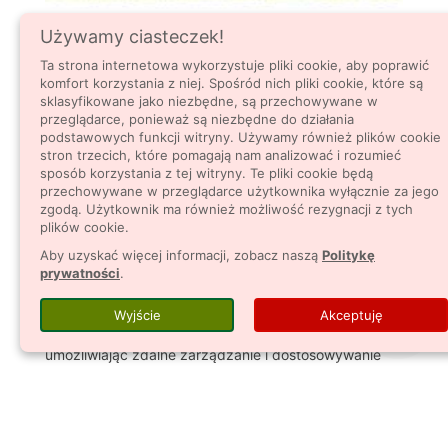
Używamy ciasteczek!
ROBOTY KOSZĄCE HUSQVARNA:
NIEZASTĄPIONY POMOCNIK W KAŻDYM
Ta strona internetowa wykorzystuje pliki cookie, aby poprawić
OGRODZIE
komfort korzystania z niej. Spośród nich pliki cookie, które są
sklasyfikowane jako niezbędne, są przechowywane w
867 Wyświetlenia
przeglądarce, ponieważ są niezbędne do działania
podstawowych funkcji witryny. Używamy również plików cookie
Roboty koszące Husqvarna Automower®:
stron trzecich, które pomagają nam analizować i rozumieć
Zaawansowana Pielęgnacja Trawników dla Każdego
sposób korzystania z tej witryny. Te pliki cookie będą
Ogrodu Roboty koszące Husqvarna Automower®
przechowywane w przeglądarce użytkownika wyłącznie za jego
zgodą. Użytkownik ma również możliwość rezygnacji z tych
rewolucjonizują pielęgnację trawników, oferując
plików cookie.
idealne rozwiązanie dla każdego ogrodu. Dzięki
Aby uzyskać więcej informacji, zobacz naszą
Politykę
zaawansowanej technologii i adaptacji do
prywatności
.
różnorodnych warunków terenowych, te roboty są w
stanie efektywnie koszyć trudne obszary. Aplikacja
Wyjście
Akceptuję
Automower® Connect zapewnia kontrolę i wygodę,
umożliwiając zdalne zarządzanie i dostosowywanie
harmonogramu pracy robota. Ich...
Czytaj więcej...