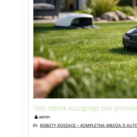
Test robota koszącego bez przewo
admin
ROBOTY KOSZĄCE – KOMPLETNA WIEDZA O AUT