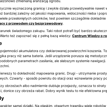
 sezonowo zmienianą aranżacją ogrodu.
zycznie wyznaczoną granicę i zwykle działa przewidywalnie nawet
 bardziej zależny od jakości mapowania, widoczności nieba i popraw
iele przesłoniętych odcinków, test powinien szczególnie dokładnie 
zący z przewodem czy bezprzewodowy
.
 warunek świadomego zakupu. Taki robot potrafi być bardzo skutecz
 Warto też zapoznać się z pełną bazą wiedzy:
Centrum Wiedzy o r
e
, pojemności akumulatora czy deklarowanej powierzchni koszenia. 
ika pracy niż sama bateria. Jeśli urządzenie porusza się metodyczni
l o podobnych parametrach zasilania, ale słabszym systemie nawigacj
zchni.
ierwszy to dokładność mapowania granic. Drugi - utrzymanie prostyc
ych. Czwarty - sposób powrotu do stacji oraz wznawianie pracy po
rzy obrzeżach albo nadmiernie dubluje przejazdy, oznacza to straty 
i, donice czy obrzeża rabat. Dobry wynik testu to nie efektowna pr
dy
arakter samej działki. Na płaskim, otwartym trawniku wiele robotó