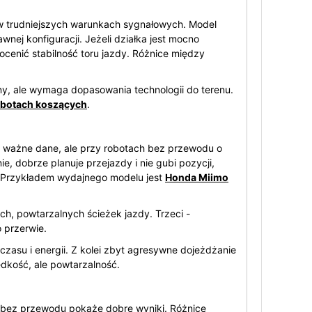
 w trudniejszych warunkach sygnałowych. Model
nej konfiguracji. Jeżeli działka jest mocno
ocenić stabilność toru jazdy. Różnice między
ny, ale wymaga dopasowania technologii do terenu.
obotach koszących
.
To ważne dane, ale przy robotach bez przewodu o
e, dobrze planuje przejazdy i nie gubi pozycji,
i. Przykładem wydajnego modelu jest
Honda Miimo
h, powtarzalnych ścieżek jazdy. Trzeci -
 przerwie.
czasu i energii. Z kolei zbyt agresywne dojeżdżanie
ędkość, ale powtarzalność.
w bez przewodu pokaże dobre wyniki. Różnice