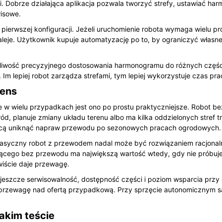
kcji. Dobrze działająca aplikacja pozwala tworzyć strefy, ustawiać 
isowe.
ta pierwszej konfiguracji. Jeżeli uruchomienie robota wymaga wielu p
eje. Użytkownik kupuje automatyzację po to, by ograniczyć własne
wość precyzyjnego dostosowania harmonogramu do różnych części o
. Im lepiej robot zarządza strefami, tym lepiej wykorzystuje czas pra
sens
e w wielu przypadkach jest ono po prostu praktyczniejsze. Robot b
ród, planuje zmiany układu terenu albo ma kilka oddzielonych stref 
chcą uniknąć napraw przewodu po sezonowych pracach ogrodowych.
ce klasyczny robot z przewodem nadal może być rozwiązaniem racjona
zącego bez przewodu ma największą wartość wtedy, gdy nie próbuje
wiście daje przewagę.
 jeszcze serwisowalność, dostępność części i poziom wsparcia przy
 przewagę nad ofertą przypadkową. Przy sprzęcie autonomicznym 
akim teście