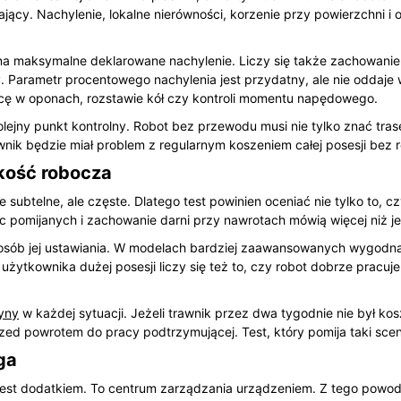
ający. Nachylenie, lokalne nierówności, korzenie przy powierzchni i 
ko na maksymalne deklarowane nachylenie. Liczy się także zachowani
fy. Parametr procentowego nachylenia jest przydatny, ale nie oddaj
cę w oponach, rozstawie kół czy kontroli momentu napędowego.
jny punkt kontrolny. Robot bez przewodu musi nie tylko znać trasę,
ownik będzie miał problem z regularnym koszeniem całej posesji bez 
okość robocza
subtelne, ale częste. Dlatego test powinien oceniać nie tylko to, cz
jsc pomijanych i zachowanie darni przy nawrotach mówią więcej niż
osób jej ustawiania. W modelach bardziej zaawansowanych wygodna r
 użytkownika dużej posesji liczy się też to, czy robot dobrze pracuj
yny
w każdej sytuacji. Jeżeli trawnik przez dwa tygodnie nie był k
ed powrotem do pracy podtrzymującej. Test, który pomija taki scen
ga
est dodatkiem. To centrum zarządzania urządzeniem. Z tego powodu 