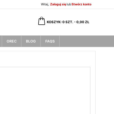
Witaj,
Zaloguj się
lub
Stwórz konto
×
×
×
×
KOSZYK
0
SZT. -
0,00 ZŁ
OREC
BLOG
FAQS
)
ę
ń