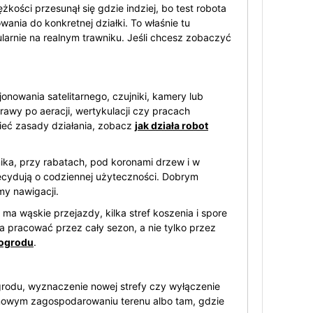
kości przesunął się gdzie indziej, bo test robota
ania do konkretnej działki. To właśnie tu
arnie na realnym trawniku. Jeśli chcesz zobaczyć
onowania satelitarnego, czujniki, kamery lub
rawy po aeracji, wertykulacji czy pracach
mieć zasady działania, zobacz
jak działa robot
nika, przy rabatach, pod koronami drzew i w
decydują o codziennej użyteczności. Dobrym
my nawigacji.
ma wąskie przejazdy, kilka stref koszenia i spore
 pracować przez cały sezon, a nie tylko przez
 ogrodu
.
ogrodu, wyznaczenie nowej strefy czy wyłączenie
y nowym zagospodarowaniu terenu albo tam, gdzie