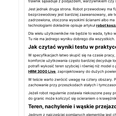
trawnik sąsiaduje z podjazdem, warzywnikiem czy
Jest jednak druga strona. Robot przewodowy ma fi
bezprzewodowy jest bardziej zaawansowany, ale też
zadrzewiona, otoczona wysokimi ścianami albo ma w
technologiami dokładnie opisuje artykuł
robot kos
Dla wielu użytkowników nie będzie to wada, tylko
Tu nie ma jednego wyniku dobrego dla wszystkich.
Jak czytać wyniki testu w praktyc
W specyfikacjach łatwo skupić się na czasie pracy
komforcie użytkowania często bardziej decyduje log
potrafi wykosić teren szybciej i równiej niż mode
HRM 3000 Live
, zaprojektowany do dużych powier
W teście warto zwrócić uwagę na cztery obszary. P
zachowanie przy przeszkodach stałych i tymczasow
Jeżeli robot regularnie zostawia niekoszone pasy p
do granic może kończyć się ocieraniem o krawężnik
Teren, nachylenie i wąskie przejaz
Jednym z najczęściej pomijanych elementów jest ch