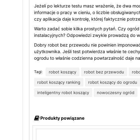
Jeżeli po lekturze testu masz wrażenie, że dwa mod
informacje o pracy w cieniu, o liczbie obsługiwany
czy aplikacja daje kontrolę, której faktycznie potrz
Warto zadać sobie kilka prostych pytań. Czy ogród
instalacyjnych? Odpowiedzi zwykle prowadzą do wł
Dobry robot bez przewodu nie powinien imponować 
użytkownika. Jeśli test potwierdza właśnie te cech
ogrodu to właśnie codzienna powtarzalność daje naj
Tagi:
robot koszący
robot bez przewodu
rob
robot koszący ranking
robot koszący do ogrodu
inteligentny robot koszący
nowoczesny ogród
Produkty powiązane