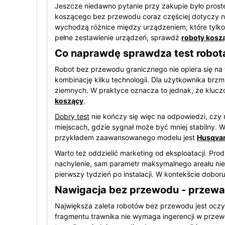
Jeszcze niedawno pytanie przy zakupie było proste:
koszącego bez przewodu coraz częściej dotyczy nie 
wychodzą różnice między urządzeniem, które tylko
pełne zestawienie urządzeń, sprawdź
roboty kosz
Co naprawdę sprawdza test robo
Robot bez przewodu granicznego nie opiera się na f
kombinację kilku technologii. Dla użytkownika brz
ziemnych. W praktyce oznacza to jednak, że kluczow
koszący
.
Dobry test
nie kończy się więc na odpowiedzi, czy r
miejscach, gdzie sygnał może być mniej stabilny. 
przykładem zaawansowanego modelu jest
Husqva
Warto też oddzielić marketing od eksploatacji. Pro
nachylenie, sam parametr maksymalnego areału nie 
pierwszy tydzień po instalacji. W kontekście dobo
Nawigacja bez przewodu - przewag
Największa zaleta robotów bez przewodu jest oczyw
fragmentu trawnika nie wymaga ingerencji w przew