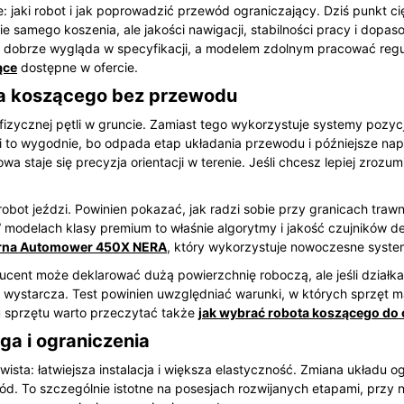
 jaki robot i jak poprowadzić przewód ograniczający. Dziś punkt cięż
samego koszenia, ale jakości nawigacji, stabilności pracy i dopasow
 dobrze wygląda w specyfikacji, a modelem zdolnym pracować regul
ące
dostępne w ofercie.
ta koszącego bez przewodu
izycznej pętli w gruncie. Zamiast tego wykorzystuje systemy pozycj
mi to wygodnie, bo odpada etap układania przewodu i późniejsze nap
a staje się precyzja orientacji w terenie. Jeśli chcesz lepiej zrozu
obot jeździ. Powinien pokazać, jak radzi sobie przy granicach traw
W modelach klasy premium to właśnie algorytmy i jakość czujników 
rna Automower 450X NERA
, który wykorzystuje nowoczesne syste
ducent może deklarować dużą powierzchnię roboczą, ale jeśli działka 
wystarcza. Test powinien uwzględniać warunki, w których sprzęt ma
ru sprzętu warto przeczytać także
jak wybrać robota koszącego do
a i ograniczenia
ista: łatwiejsza instalacja i większa elastyczność. Zmiana układu 
ód. To szczególnie istotne na posesjach rozwijanych etapami, prz