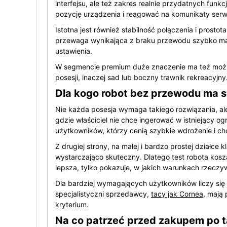
interfejsu, ale też zakres realnie przydatnych fun
pozycję urządzenia i reagować na komunikaty serw
Istotna jest również stabilność połączenia i prosto
przewaga wynikająca z braku przewodu szybko mal
ustawienia.
W segmencie premium duże znaczenie ma też możli
posesji, inaczej sad lub boczny trawnik rekreacyjny
Dla kogo robot bez przewodu ma 
Nie każda posesja wymaga takiego rozwiązania, al
gdzie właściciel nie chce ingerować w istniejący og
użytkowników, którzy cenią szybkie wdrożenie i 
Z drugiej strony, na małej i bardzo prostej dział
wystarczająco skuteczny. Dlatego test robota kos
lepsza, tylko pokazuje, w jakich warunkach rzeczy
Dla bardziej wymagających użytkowników liczy się
specjalistyczni sprzedawcy,
tacy jak Cornea
, mają
kryterium.
Na co patrzeć przed zakupem po t