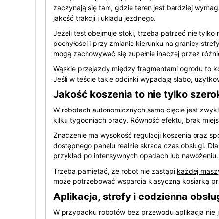
zaczynają się tam, gdzie teren jest bardziej wymag
jakość trakcji i układu jezdnego.
Jeżeli test obejmuje stoki, trzeba patrzeć nie tyl
pochyłości i przy zmianie kierunku na granicy stre
mogą zachowywać się zupełnie inaczej przez różni
Wąskie przejazdy między fragmentami ogrodu to kole
Jeśli w teście takie odcinki wypadają słabo, użytk
Jakość koszenia to nie tylko szer
W robotach autonomicznych samo cięcie jest zwykle 
kilku tygodniach pracy. Równość efektu, brak mie
Znaczenie ma wysokość regulacji koszenia oraz sp
dostępnego panelu realnie skraca czas obsługi. Dla
przykład po intensywnych opadach lub nawożeniu.
Trzeba pamiętać, że robot nie zastąpi
każdej masz
może potrzebować wsparcia klasyczną kosiarką prz
Aplikacja, strefy i codzienna obsłu
W przypadku robotów bez przewodu aplikacja nie j