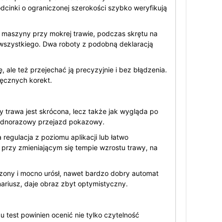
odcinki o ograniczonej szerokości szybko weryfikują
e maszyny przy mokrej trawie, podczas skrętu na
e wszystkiego. Dwa roboty z podobną deklaracją
 ale też przejechać ją precyzyjnie i bez błądzenia.
ręcznych korekt.
y trawa jest skrócona, lecz także jak wygląda po
 jednorazowy przejazd pokazowy.
egulacja z poziomu aplikacji lub łatwo
e przy zmieniającym się tempie wzrostu trawy, na
oszony i mocno urósł, nawet bardzo dobry automat
ariusz, daje obraz zbyt optymistyczny.
test powinien ocenić nie tylko czytelność