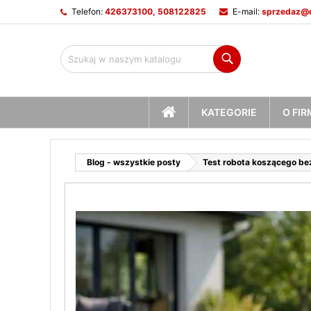
Telefon:
426373100, 508122825
E-mail:
sprzedaz@c
M
(
U
Z
Szukaj
add_circle_outline
((
Mu
Na
STRONA
KATEGORIE
O FIR
GŁÓWNA
Blog - wszystkie posty
Test robota koszącego b