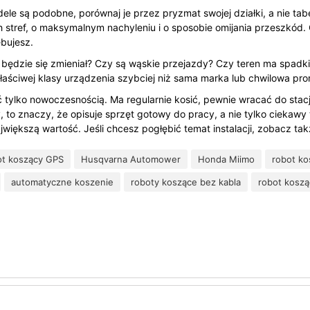
ele są podobne, porównaj je przez pryzmat swojej działki, a nie tab
ch stref, o maksymalnym nachyleniu i o sposobie omijania przeszkód. 
ebujesz.
 będzie się zmieniał? Czy są wąskie przejazdy? Czy teren ma spadk
aściwej klasy urządzenia szybciej niż sama marka lub chwilowa pro
tylko nowoczesnością. Ma regularnie kosić, pewnie wracać do stac
y, to znaczy, że opisuje sprzęt gotowy do pracy, a nie tylko ciekaw
większą wartość. Jeśli chcesz pogłębić temat instalacji, zobacz ta
ot koszący GPS
Husqvarna Automower
Honda Miimo
robot ko
automatyczne koszenie
roboty koszące bez kabla
robot koszą