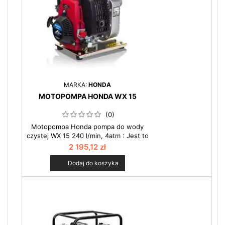
MARKA:
HONDA
MOTOPOMPA HONDA WX 15
(0)
Motopompa Honda pompa do wody
czystej WX 15 240 l/min, 4atm : Jest to
druga z serii małych spalinowych pomp
2 195,12 zł
ogrodowych. Powiększona wydajność
oraz ciśnienie pozwalają stosować ją
Dodaj do koszyka
do zasilania systemu zraszaczy i
nawodnienia. Idealne do stosowania
na działkach za miastem, do
pompowania wody na wysokość do
40m. Zobacz więcej w kategorii
motopompy.