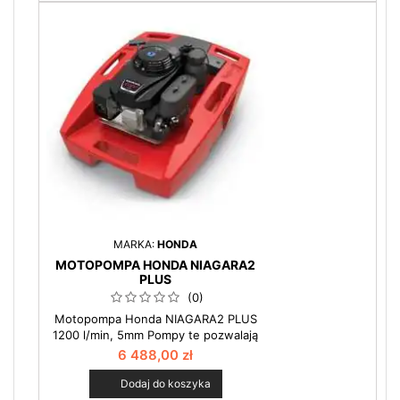
przez jednostki Straży Pożarnej i
różnego rodzaju służby ratownicze.
Zobacz więcej w kategorii motopompy.
MARKA:
HONDA
MOTOPOMPA HONDA NIAGARA2
PLUS
(0)
Motopompa Honda NIAGARA2 PLUS
1200 l/min, 5mm Pompy te pozwalają
na odprowadzenie wody z zalanych
6 488,00 zł
terenów. Wystarczy położyć pompę na
powierzchni wody i uruchomić.
Dodaj do koszyka
Najczęściej jest stosowana przez