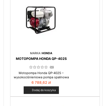
MARKA:
HONDA
MOTOPOMPA HONDA QP-402S
(0)
Motopompa Honda QP-402S –
wysokociśnieniowa pompa spalinowa
do wody czystej Motopompa Honda
6 788,62 zł
QP-402S to profesjonalne urządzenie
przeznaczone do pompowania dużych
Dodaj do koszyka
ilości czystej wody pod wysokim
ciśnieniem. Dzięki maksymalnej
wydajności 1200 l/min oraz ciśnieniu