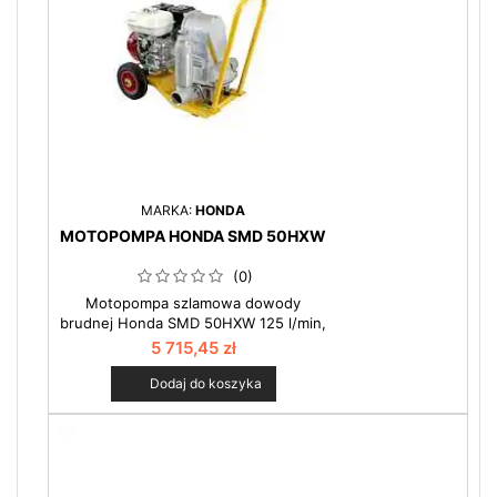
MARKA:
HONDA
MOTOPOMPA HONDA SMD 50HXW
(0)
Motopompa szlamowa dowody
brudnej Honda SMD 50HXW 125 l/min,
20mm Motopompy serii SMD potrafią
5 715,45 zł
przepompować wszystko, co zmieści
się w wężu ssawnym i tłocznym np.
Dodaj do koszyka
sznurki, części organiczne roślin i
zwierząt, gęsty szlam, silnie
zapiaszczoną wodę z wykopów
budowlanych, odpowiedniej wielkości
kamienie. Pompy te można również