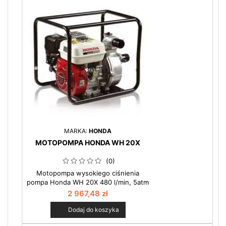
wydajności 480 l/min i maksymalnemu
ciśnieniu 9,5 atm, pompa bez
problemu obsługuje sieci zraszaczy i
rozbudowane instalacje...
MARKA:
HONDA
MOTOPOMPA HONDA WH 20X
(0)
Motopompa wysokiego ciśnienia
pompa Honda WH 20X 480 l/min, 5atm
: Podstawowa pompa do systemów
2 967,48 zł
zraszaczy. Najmniejsza z gamy
motopomp ciśnieniowych. Jej
Dodaj do koszyka
niekwestionowaną zaletą jest bardzo