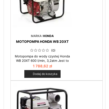
MARKA:
HONDA
MOTOPOMPA HONDA WB 20XT
(0)
Motopompa do wody czystej Honda
WB 20XT 600 l/min, 3,2atm Jest to
pompa typowo rolnicza. Duża
1 788,62 zł
wydajność w stosunku do małej masy
pozwala na stosowanie pompy
Dodaj do koszyka
praktycznie przy każdym zbiorniku
wodnym, nawet jeśli jest to trudno
dostępne nabrzeże rzeczne. Zobacz
więcej w kategorii motopompy.