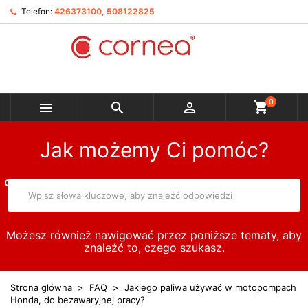
Telefon:
426373100, 508122825
0



Jak możemy Ci pomóc?
Możesz również nawigować przez poniższe tematy, aby
znaleźć to, czego szukasz.
Strona główna
FAQ
Jakiego paliwa używać w motopompach
Honda, do bezawaryjnej pracy?