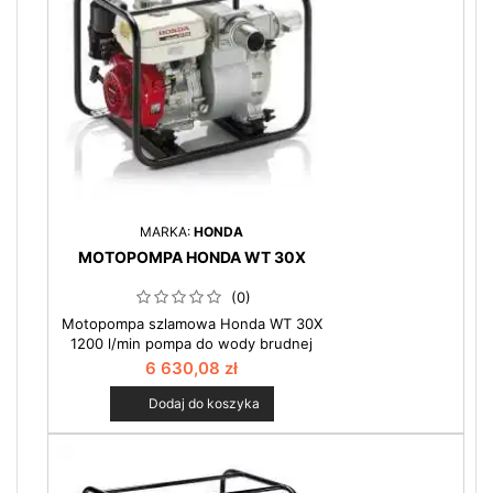
MARKA:
HONDA
MOTOPOMPA HONDA WT 30X
(0)
Motopompa szlamowa Honda WT 30X
1200 l/min pompa do wody brudnej
28mm : Ze względu na masę pompy,
6 630,08 zł
jej wymiary i wydajność jest to
najlepiej dopasowana pompa do
Dodaj do koszyka
potrzeb jednostek Straży Pożarnych.
Dobrze wpasowuje się do wozu
bojowego i gwarantuje niezawodność
podczas akcji.