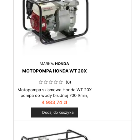
wody, gęstego szlamu oraz wody
silnie...
MARKA:
HONDA
MOTOPOMPA HONDA WT 20X
(0)
Motopompa szlamowa Honda WT 20X
pompa do wody brudnej 700 l/min,
24mm : Jest to najmniejsza z pomp
4 983,74 zł
szlamowych. Stosowana tam, gdzie
nie potrzeba dużej wydajności np.
Dodaj do koszyka
przy wykopach pod budowę lub
naprawach sieci wodociągowej.