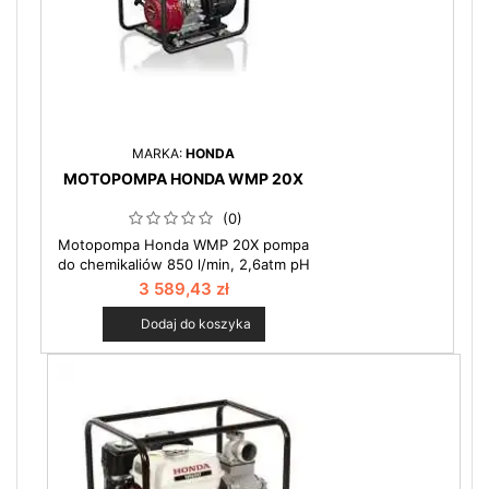
MARKA:
HONDA
MOTOPOMPA HONDA WMP 20X
(0)
Motopompa Honda WMP 20X pompa
do chemikaliów 850 l/min, 2,6atm pH
4-9 Specjalne materiały, z których
3 589,43 zł
wykonano korpus części pompowej
włókno szklane pokryte poliestrem
Dodaj do koszyka
pozwala na stosowanie tego modelu
pompy do cieczy chemicznych o
wartości współczynnika pH 4-9. Może
być stosowana do popularnego
nawozu saletrzano-mocznikowego
tzw. RSM. Zobacz więcej w...