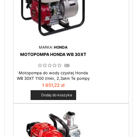
MARKA:
HONDA
MOTOPOMPA HONDA WB 30XT
(0)
Motopompa do wody czystej Honda
WB 30XT 1100 l/min, 2,3atm Te pompy
udowodniły swoją wysoką pozycję i
1 951,22 zł
niezawodność podczas wielu akcji
nawadniania podczas suszy np. w
Dodaj do koszyka
2006 roku. Bardzo duża wydajność
przy zachowaniu niskiej masy pompy
sprawiły, że stały się najbardziej
poszukiwanym produktem tych
gorących dni. Zobacz więcej w
kategorii motopompy.