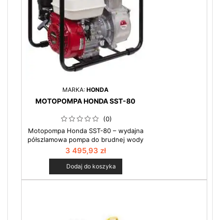
MARKA:
HONDA
MOTOPOMPA HONDA SST-80
(0)
Motopompa Honda SST-80 – wydajna
półszlamowa pompa do brudnej wody
Motopompa półszlamowa Honda SST-
3 495,93 zł
80 to profesjonalne urządzenie
stworzone z myślą o pompowaniu
Dodaj do koszyka
wody brudnej, zapiaszczonej oraz
zanieczyszczonej cząstkami stałymi do
20 mm. Dzięki wydajności na poziomie
aż 1000 litrów na minutę oraz
niezawodnemu silnikowi Honda GX
160, model SST 80...