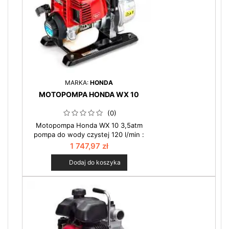
MARKA:
HONDA
MOTOPOMPA HONDA WX 10
(0)
Motopompa Honda WX 10 3,5atm
pompa do wody czystej 120 l/min :
Jest to najmniejsza pompa
1 747,97 zł
produkowana przez HONDĘ. Silnik
mini-czterosuw o pojemności 25cm3
Dodaj do koszyka
jest najlżejszym i najmniejszym w
swojej klasie. Zobacz więcej w
kategorii motopompy.