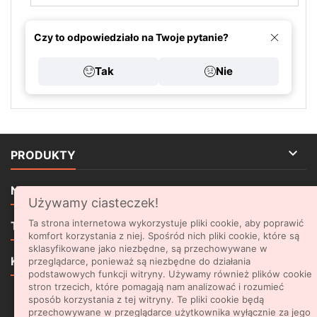
jednostki Straży Pożarnej i różnego
rodzaju służby ratownicze. Wersja
Czy to odpowiedziało na Twoje pytanie?
PLUS wyposażona jest w powiększony
zbiornik paliwa. Zobacz więcej w
kategorii motopompy.
Tak
Nie

PRODUKTY

NASZA FIRMA
Używamy ciasteczek!

Ta strona internetowa wykorzystuje pliki cookie, aby poprawić
TWOJE KONTO
komfort korzystania z niej. Spośród nich pliki cookie, które są
sklasyfikowane jako niezbędne, są przechowywane w

KONTAKT
przeglądarce, ponieważ są niezbędne do działania
podstawowych funkcji witryny. Używamy również plików cookie
stron trzecich, które pomagają nam analizować i rozumieć
sposób korzystania z tej witryny. Te pliki cookie będą
NEWSLETTER
przechowywane w przeglądarce użytkownika wyłącznie za jego