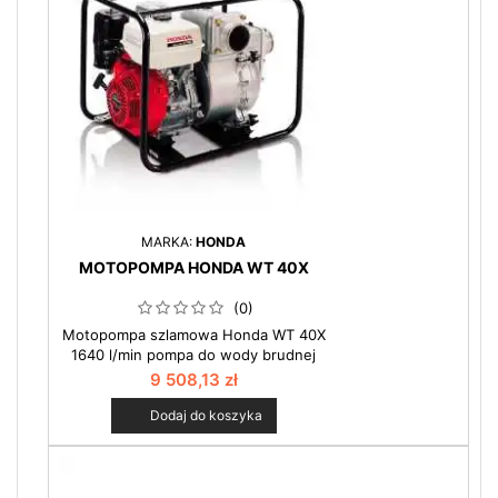
MARKA:
HONDA
MOTOPOMPA HONDA WT 40X
(0)
Motopompa szlamowa Honda WT 40X
1640 l/min pompa do wody brudnej
31mm : Największy i najsilniejszy
9 508,13 zł
model pompy szlamowej w naszej
ofercie. Stosowana najczęściej do
Dodaj do koszyka
walki ze skutkami powodzi. Rozmiar
zanieczyszczeń, z jakimi radzą sobie
pompy WT40 pozwala na stosowanie
ich w bardzo ciężkich warunkach.