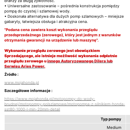
branży za długą żywotność.
• Uniwersalne zastosowanie – pośrednia konstrukcja pomiędzy
pompą do czystej i szlamowej wody.
• Doskonała alternatywa dla dużych pomp szlamowych – mniejsze
gabaryty, łatwiejsza obsługa i atrakcyjna cena.
"Podana cena zawiera koszt wykonania przeglądu
przedsprzedażnego (zerowego), który jest jednym z warunków
otrzymania gwarancji na urządzenie lub maszynę".
Wykonanie przeglądu zerowego jest obowiązkiem
Sprzedającego, ale istnieje możliwość wykonania odpłatnie
przeglądu zerowego u
innego Autoryzowanego Dilera lub
Serwisu Aries Power
.
Źródło :
www.mojahonda.pl
Szczegółowe informacje :
https://www.mojahonda.pl/motopompy-do-wody-
brudnej/motopompy-polszlamowe/motopompa-z-silnikiem-honda-
sst80-1000-l-min-20mm-detail
Typ pompy
Medium