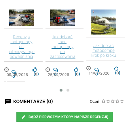
<
>
Recenzja
Jak dobrać
motopompy
moc
Jak dobrać
do
motopompy
motopompę
intensywnego
do
krok po kroku
odwadniania
zastosowania
(
0
)
14/04/2026
(
0
)
0
(
0
)
0
09/06/2026
25/04/2026
0
KOMENTARZE (0)
Oceń
BĄDŹ PIERWSZYM KTÓRY NAPISZE RECENZJĘ