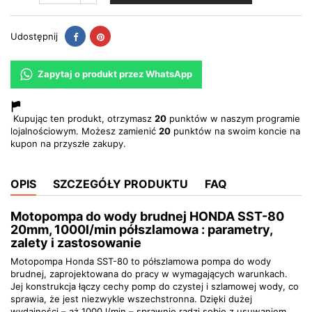
Udostępnij
Pinterest
Udostępnij
Zapytaj o produkt przez WhatsApp
Kupując ten produkt, otrzymasz
20
punktów w naszym programie
lojalnościowym. Możesz zamienić
20
punktów na swoim koncie na
kupon na przyszłe zakupy.
OPIS
SZCZEGÓŁY PRODUKTU
FAQ
Motopompa do wody brudnej HONDA SST-80
20mm, 1000l/min półszlamowa : parametry,
zalety i zastosowanie
Motopompa Honda SST-80 to półszlamowa pompa do wody
brudnej, zaprojektowana do pracy w wymagających warunkach.
Jej konstrukcja łączy cechy pomp do czystej i szlamowej wody, co
sprawia, że jest niezwykle wszechstronna. Dzięki dużej
wydajności – aż 1000 l/min – sprawnie radzi sobie z usuwaniem