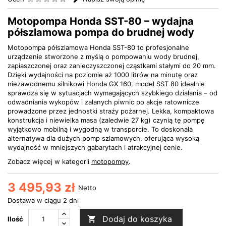
Motopompa Honda SST-80 – wydajna
półszlamowa pompa do brudnej wody
Motopompa półszlamowa Honda SST-80 to profesjonalne
urządzenie stworzone z myślą o pompowaniu wody brudnej,
zapiaszczonej oraz zanieczyszczonej cząstkami stałymi do 20 mm.
Dzięki wydajności na poziomie aż 1000 litrów na minutę oraz
niezawodnemu silnikowi Honda GX 160, model SST 80 idealnie
sprawdza się w sytuacjach wymagających szybkiego działania – od
odwadniania wykopów i zalanych piwnic po akcje ratownicze
prowadzone przez jednostki straży pożarnej. Lekka, kompaktowa
konstrukcja i niewielka masa (zaledwie 27 kg) czynią tę pompę
wyjątkowo mobilną i wygodną w transporcie. To doskonała
alternatywa dla dużych pomp szlamowych, oferująca wysoką
wydajność w mniejszych gabarytach i atrakcyjnej cenie.
Zobacz więcej w kategorii
motopompy
.
3 495,93 zł
Netto
Dostawa w ciągu 2 dni
Dodaj do koszyka

Ilość