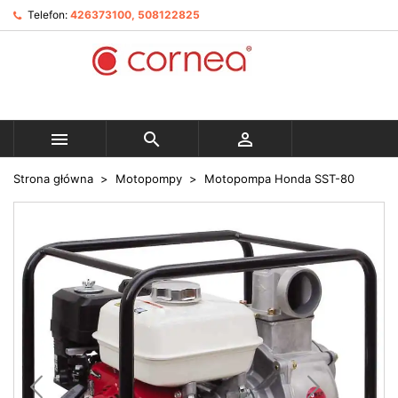
Telefon:
426373100, 508122825



Strona główna
Motopompy
Motopompa Honda SST-80