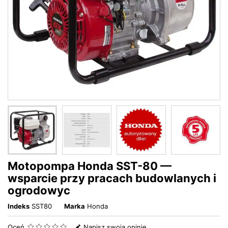
Motopompa Honda SST-80 —
wsparcie przy pracach budowlanych i
ogrodowyc
Indeks
SST80
Marka
Honda
Oceń
Napisz swoją opinię