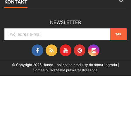

KONTAKT
NEWSLETTER
Facebook
Rss
YouTube
Pinterest
Instagram
© Copyright 2026 Honda - najlepsze produkty do domu i ogrodu |
Cornea.pl. Wszelkie prawa zastrzeżone.