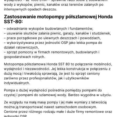
wody z wykopów, piwnic, kanałów oraz terenów zalanych po
intensywnych opadach deszczu.
Zastosowanie motopompy półszlamowej Honda
SST-80:
– odwadnianie wykopów budowlanych i fundamentów,
– usuwanie skutków zalania piwnic, garaży, kanałów i studzienek,
– prace porządkowe po ulewnych deszczach i powodziach,
– wykorzystywana przez jednostki OSP jako lekka pompa do
działań ratowniczych,
– sprzęt pomocny w firmach remontowych, budowlanych i
gospodarstwach rolnych.
Motopompa półszlamowa Honda SST 80 to połączenie mobilności,
wydajności i niezawodności. Jej lekka konstrukcja w połączeniu z
dużą mocą i trwałością sprawiają, że jest to sprzęt ceniony
zarówno przez profesjonalistów, jak i użytkowników
indywidualnych.
Pompa o dużej wydajności pośrednia pomiędzy pompami do
czystej i pompami do szlamowej wody. Bardzo wygodna w użyciu.
Ze względu na małą masę pompy i jej małe wymiary z łatwością
można ją transportować nawet samochodem osobowym.
Cenione przez różnego rodzaju małe i duże firmy remontowe oraz
jednostki OSP.