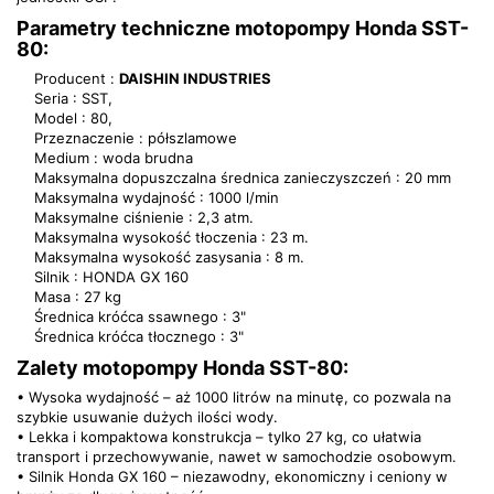
Parametry techniczne motopompy Honda SST-
80:
Producent :
DAISHIN INDUSTRIES
Seria : SST,
Model : 80,
Przeznaczenie : półszlamowe
Medium : woda brudna
Maksymalna dopuszczalna średnica zanieczyszczeń : 20 mm
Maksymalna wydajność : 1000 l/min
Maksymalne ciśnienie : 2,3 atm.
Maksymalna wysokość tłoczenia : 23 m.
Maksymalna wysokość zasysania : 8 m.
Silnik : HONDA GX 160
Masa : 27 kg
Średnica króćca ssawnego : 3"
Średnica króćca tłocznego : 3"
Zalety motopompy Honda SST-80:
• Wysoka wydajność – aż 1000 litrów na minutę, co pozwala na
szybkie usuwanie dużych ilości wody.
• Lekka i kompaktowa konstrukcja – tylko 27 kg, co ułatwia
transport i przechowywanie, nawet w samochodzie osobowym.
• Silnik Honda GX 160 – niezawodny, ekonomiczny i ceniony w