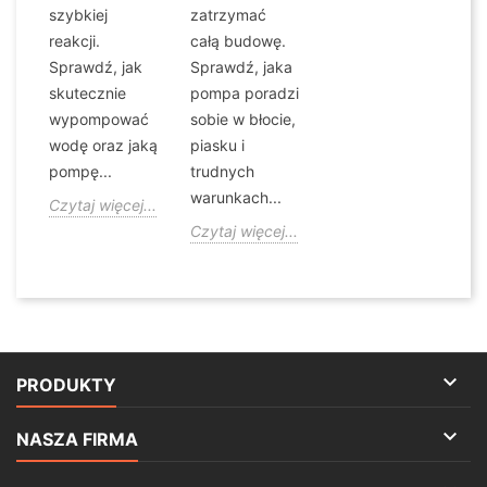
szybkiej
zatrzymać
reakcji.
całą budowę.
Sprawdź, jak
Sprawdź, jaka
skutecznie
pompa poradzi
wypompować
sobie w błocie,
wodę oraz jaką
piasku i
pompę...
trudnych
warunkach...
Czytaj więcej...
Czytaj więcej...

PRODUKTY

NASZA FIRMA