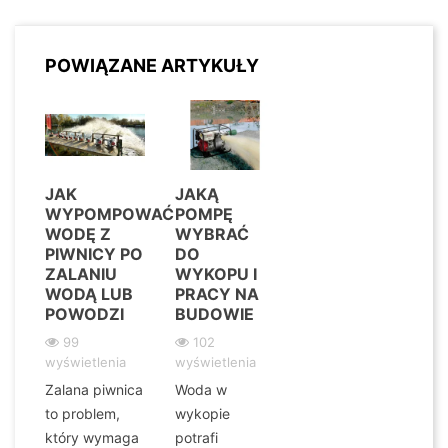
POWIĄZANE ARTYKUŁY
JAK
JAKĄ
WYPOMPOWAĆ
POMPĘ
WODĘ Z
WYBRAĆ
PIWNICY PO
DO
ZALANIU
WYKOPU I
WODĄ LUB
PRACY NA
POWODZI
BUDOWIE
99
102
wyświetlenia
wyświetlenia
Zalana piwnica
Woda w
to problem,
wykopie
który wymaga
potrafi