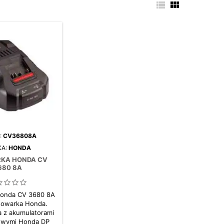


:
CV36808A
KA:
HONDA
KA HONDA CV
680 8A
Honda CV 3680 8A
dowarka Honda.
a z akumulatorami
nowymi Honda DP