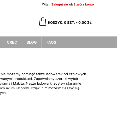
Witaj,
Zaloguj się
lub
Stwórz konto
×
×
×
×
KOSZYK
0
SZT. -
0,00 ZŁ
OREC
BLOG
FAQS
)
ę
ń
e, nie możemy pominąć także ładowarek od czołowych
owanymi produktami. Zapewniamy szeroki wybór
na i Makita. Nasze ładowarki zostały starannie
ch akumulatorów. Dzięki nim możesz cieszyć się
ych.