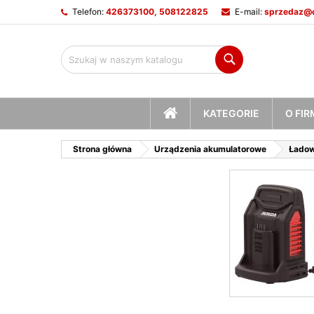
Telefon:
426373100, 508122825
E-mail:
sprzedaz@c
M
(
U
Z
Szukaj
add_circle_outline
((
Mu
Na
STRONA
KATEGORIE
O FIR
GŁÓWNA
Strona główna
Urządzenia akumulatorowe
Ładow