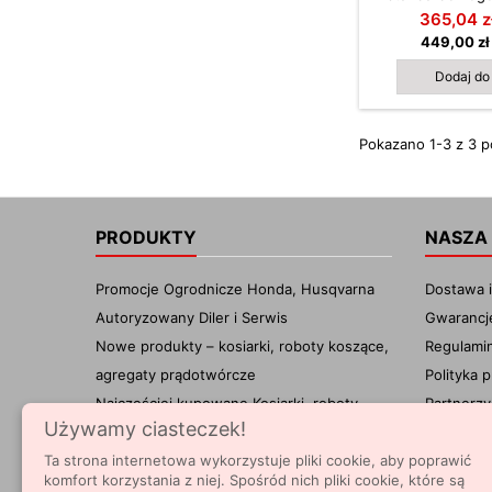
szybkiego HBP 
365,04 z
ładowarka Hond
449,00 zł
również w 2 
standardowej H
Dodaj do
szybkiej HBC 55
w procesie ład
wskaźnik LED, kt
Pokazano 1-3 z 3 p
pokazuje stan 
akumulatora. Zo
kategorii urz
PRODUKTY
NASZA
Promocje Ogrodnicze Honda, Husqvarna
Dostawa i
Autoryzowany Diler i Serwis
Gwarancj
Nowe produkty – kosiarki, roboty koszące,
Regulami
agregaty prądotwórcze
Polityka 
Najczęściej kupowane Kosiarki, roboty
Partnerzy
Używamy ciasteczek!
koszące, agregaty CORNEA.PL
Kontakt 
Centrum wiedzy
Autoryzo
Ta strona internetowa wykorzystuje pliki cookie, aby poprawić
komfort korzystania z niej. Spośród nich pliki cookie, które są
FAQ
mapa str