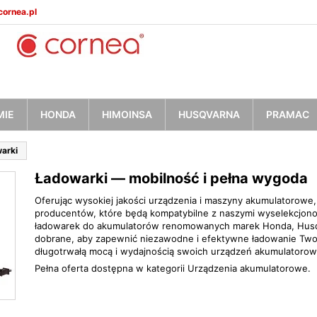
ornea.pl
oje listy życzeń
(modalTitle))
twórz listę życzeń
aloguj się
Utwórz nową listę
confirmMessage))
sisz być zalogowany by zapisać produkty na swojej liście życzeń.
zwa listy życzeń
MIE
HONDA
HIMOINSA
HUSQVARNA
PRAMAC
((cancelText))
Anuluj
((modalDeleteText)
Zaloguj si
arki
Anuluj
Utwórz listę życze
Ładowarki — mobilność i pełna wygoda
Oferując wysokiej jakości urządzenia i maszyny akumulatorow
producentów, które będą kompatybilne z naszymi wyselekcjon
ładowarek do akumulatorów renomowanych marek Honda, Husqvar
dobrane, aby zapewnić niezawodne i efektywne ładowanie Twoi
długotrwałą mocą i wydajnością swoich urządzeń akumulatorow
Pełna oferta dostępna w kategorii
Urządzenia akumulatorowe
.