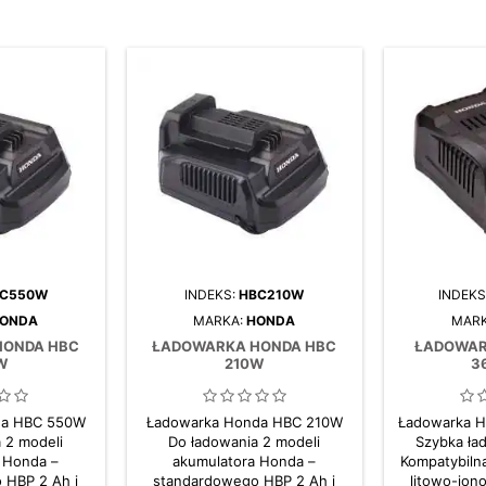
C550W
INDEKS:
HBC210W
INDEKS
ONDA
MARKA:
HONDA
MAR
HONDA HBC
ŁADOWARKA HONDA HBC
ŁADOWAR
W
210W
3
da HBC 550W
Ładowarka Honda HBC 210W
Ładowarka 
 2 modeli
Do ładowania 2 modeli
Szybka ła
 Honda –
akumulatora Honda –
Kompatybiln
 HBP 2 Ah i
standardowego HBP 2 Ah i
litowo-jo