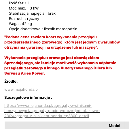
Ilość faz : 1
Moc max. : 3 kW
Stabilizacja napięcia : brak
Rozruch : ręczny
Waga : 42 kg
Opcje dodatkowe : licznik motogodzin
"Podana cena zawiera koszt wykonania przeglądu
przedsprzedażnego (zerowego), który jest jednym z warunków
otrzymania gwarancji na urządzenie lub maszynę".
Wykonanie przeglądu zerowego jest obowiązkiem
Sprzedającego, ale istnieje możliwość wykonania odpłatnie
przeglądu zerowego u
innego Autoryzowanego Dilera lub
Serwisu Aries Power
.
Źródło :
www.mojahonda.pl
Szczegółowe informacje :
https://www.mojahonda.pl/agregaty-z-silnikami-
benzynowymi/agregaty-pradotworcze-jednofazowe-
230v/agregat-z-silnikiem-honda-ep3300-detail
Model