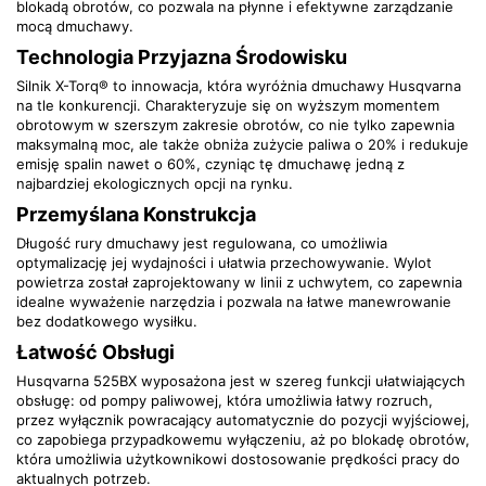
blokadą obrotów, co pozwala na płynne i efektywne zarządzanie
mocą dmuchawy.
Technologia Przyjazna Środowisku
Silnik X-Torq® to innowacja, która wyróżnia dmuchawy Husqvarna
na tle konkurencji. Charakteryzuje się on wyższym momentem
obrotowym w szerszym zakresie obrotów, co nie tylko zapewnia
maksymalną moc, ale także obniża zużycie paliwa o 20% i redukuje
emisję spalin nawet o 60%, czyniąc tę dmuchawę jedną z
najbardziej ekologicznych opcji na rynku.
Przemyślana Konstrukcja
Długość rury dmuchawy jest regulowana, co umożliwia
optymalizację jej wydajności i ułatwia przechowywanie. Wylot
powietrza został zaprojektowany w linii z uchwytem, co zapewnia
idealne wyważenie narzędzia i pozwala na łatwe manewrowanie
bez dodatkowego wysiłku.
Łatwość Obsługi
Husqvarna 525BX wyposażona jest w szereg funkcji ułatwiających
obsługę: od pompy paliwowej, która umożliwia łatwy rozruch,
przez wyłącznik powracający automatycznie do pozycji wyjściowej,
co zapobiega przypadkowemu wyłączeniu, aż po blokadę obrotów,
która umożliwia użytkownikowi dostosowanie prędkości pracy do
aktualnych potrzeb.