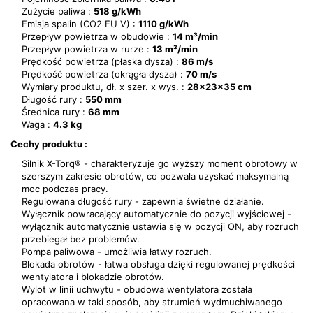
Zużycie paliwa :
518 g/kWh
Emisja spalin (CO2 EU V) :
1110 g/kWh
Przepływ powietrza w obudowie :
14 m³/min
Przepływ powietrza w rurze :
13 m³/min
Prędkość powietrza (płaska dysza) :
86 m/s
Prędkość powietrza (okrągła dysza) :
70 m/s
Wymiary produktu, dł. x szer. x wys. :
28x23x35 cm
Długość rury :
550 mm
Średnica rury :
68 mm
Waga :
4.3 kg
Cechy produktu :
Silnik X-Torq® - charakteryzuje go wyższy moment obrotowy w
szerszym zakresie obrotów, co pozwala uzyskać maksymalną
moc podczas pracy.
Regulowana długość rury - zapewnia świetne działanie.
Wyłącznik powracający automatycznie do pozycji wyjściowej -
wyłącznik automatycznie ustawia się w pozycji ON, aby rozruch
przebiegał bez problemów.
Pompa paliwowa - umożliwia łatwy rozruch.
Blokada obrotów - łatwa obsługa dzięki regulowanej prędkości
wentylatora i blokadzie obrotów.
Wylot w linii uchwytu - obudowa wentylatora została
opracowana w taki sposób, aby strumień wydmuchiwanego