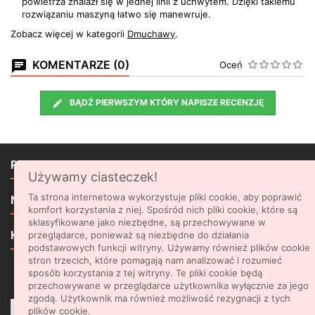
powietrza znalazł się w jednej linii z uchwytem. Dzięki takiemu
rozwiązaniu maszyną łatwo się manewruje.
Zobacz więcej w kategorii
Dmuchawy
.
KOMENTARZE (0)
Oceń
BĄDŹ PIERWSZYM KTÓRY NAPISZE RECENZJĘ

PRODUKTY
Używamy ciasteczek!

Ta strona internetowa wykorzystuje pliki cookie, aby poprawić
NASZA FIRMA
komfort korzystania z niej. Spośród nich pliki cookie, które są
sklasyfikowane jako niezbędne, są przechowywane w

KONTAKT
przeglądarce, ponieważ są niezbędne do działania
podstawowych funkcji witryny. Używamy również plików cookie
stron trzecich, które pomagają nam analizować i rozumieć
sposób korzystania z tej witryny. Te pliki cookie będą
NEWSLETTER
przechowywane w przeglądarce użytkownika wyłącznie za jego
zgodą. Użytkownik ma również możliwość rezygnacji z tych
plików cookie.