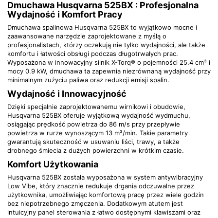
Dmuchawa Husqvarna 525BX : Profesjonalna
Wydajność i Komfort Pracy
Dmuchawa spalinowa Husqvarna 525BX to wyjątkowo mocne i
zaawansowane narzędzie zaprojektowane z myślą o
profesjonalistach, którzy oczekują nie tylko wydajności, ale także
komfortu i łatwości obsługi podczas długotrwałych prac.
Wyposażona w innowacyjny silnik X-Torq® o pojemności 25.4 cm³ i
mocy 0.9 kW, dmuchawa ta zapewnia niezrównaną wydajność przy
minimalnym zużyciu paliwa oraz redukcji emisji spalin.
Wydajność i Innowacyjność
Dzięki specjalnie zaprojektowanemu wirnikowi i obudowie,
Husqvarna 525BX oferuje wyjątkową wydajność wydmuchu,
osiągając prędkość powietrza do 86 m/s przy przepływie
powietrza w rurze wynoszącym 13 m³/min. Takie parametry
gwarantują skuteczność w usuwaniu liści, trawy, a także
drobnego śmiecia z dużych powierzchni w krótkim czasie.
Komfort Użytkowania
Husqvarna 525BX została wyposażona w system antywibracyjny
Low Vibe, który znacznie redukuje drgania odczuwalne przez
użytkownika, umożliwiając komfortową pracę przez wiele godzin
bez niepotrzebnego zmęczenia. Dodatkowym atutem jest
intuicyjny panel sterowania z łatwo dostępnymi klawiszami oraz