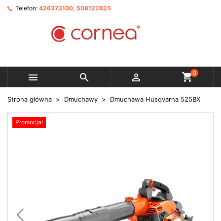
Telefon:
426373100, 508122825
0



Strona główna
Dmuchawy
Dmuchawa Husqvarna 525BX
Promocja!