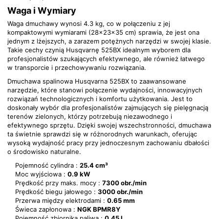
Waga i Wymiary
Waga dmuchawy wynosi 4.3 kg, co w połączeniu z jej
kompaktowymi wymiarami (28x23x35 cm) sprawia, że jest ona
jednym z lżejszych, a zarazem potężnych narzędzi w swojej klasie.
Takie cechy czynią Husqvarnę 525BX idealnym wyborem dla
profesjonalistów szukających efektywnego, ale również łatwego
w transporcie i przechowywaniu rozwiązania.
Dmuchawa spalinowa Husqvarna 525BX to zaawansowane
narzędzie, które stanowi połączenie wydajności, innowacyjnych
rozwiązań technologicznych i komfortu użytkowania. Jest to
doskonały wybór dla profesjonalistów zajmujących się pielęgnacją
terenów zielonych, którzy potrzebują niezawodnego i
efektywnego sprzętu. Dzięki swojej wszechstronności, dmuchawa
ta świetnie sprawdzi się w różnorodnych warunkach, oferując
wysoką wydajność pracy przy jednoczesnym zachowaniu dbałości
o środowisko naturalne.
Pojemność cylindra :
25.4 cm³
Moc wyjściowa :
0.9 kW
Prędkość przy maks. mocy :
7300 obr./min
Prędkość biegu jałowego :
3000 obr./min
Przerwa między elektrodami :
0.65 mm
Świeca zapłonowa :
NGK BPMR8Y
Pojemność zbiornika paliwa :
0.45 l