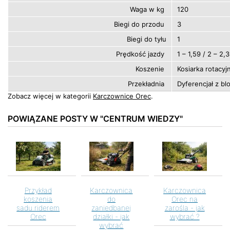
Waga w kg
120
Biegi do przodu
3
Biegi do tyłu
1
Prędkość jazdy
1 – 1,59 / 2 – 2,
Koszenie
Kosiarka rotacyj
Przekładnia
Dyferencjał z bl
Zobacz więcej w kategorii
Karczownice Orec
.
POWIĄZANE POSTY W "CENTRUM WIEDZY"
<
>
Przykład
Karczownica
Karczownica
koszenia
do
Orec na
sadu riderem
zaniedbanej
zarośla - jak
Orec
działki - jak
wybrać ?
wybrać