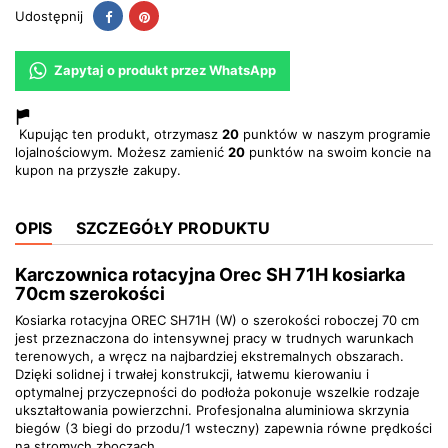
Udostępnij
Pinterest
Udostępnij
Zapytaj o produkt przez WhatsApp
Kupując ten produkt, otrzymasz
20
punktów w naszym programie
lojalnościowym. Możesz zamienić
20
punktów na swoim koncie na
kupon na przyszłe zakupy.
OPIS
SZCZEGÓŁY PRODUKTU
Karczownica rotacyjna Orec SH 71H kosiarka
70cm szerokości
Kosiarka rotacyjna OREC SH71H (W) o szerokości roboczej 70 cm
jest przeznaczona do intensywnej pracy w trudnych warunkach
terenowych, a wręcz na najbardziej ekstremalnych obszarach.
Dzięki solidnej i trwałej konstrukcji, łatwemu kierowaniu i
optymalnej przyczepności do podłoża pokonuje wszelkie rodzaje
ukształtowania powierzchni. Profesjonalna aluminiowa skrzynia
biegów (3 biegi do przodu/1 wsteczny) zapewnia równe prędkości
na stromych zboczach.