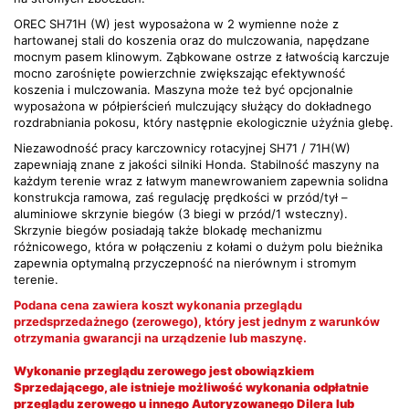
OREC SH71H (W) jest wyposażona w 2 wymienne noże z
hartowanej stali do koszenia oraz do mulczowania, napędzane
mocnym pasem klinowym. Ząbkowane ostrze z łatwością karczuje
mocno zarośnięte powierzchnie zwiększając efektywność
koszenia i mulczowania. Maszyna może też być opcjonalnie
wyposażona w półpierścień mulczujący służący do dokładnego
rozdrabniania pokosu, który następnie ekologicznie użyźnia glebę.
Niezawodność pracy karczownicy rotacyjnej SH71 / 71H(W)
zapewniają znane z jakości silniki Honda. Stabilność maszyny na
każdym terenie wraz z łatwym manewrowaniem zapewnia solidna
konstrukcja ramowa, zaś regulację prędkości w przód/tył –
aluminiowe skrzynie biegów (3 biegi w przód/1 wsteczny).
Skrzynie biegów posiadają także blokadę mechanizmu
różnicowego, która w połączeniu z kołami o dużym polu bieżnika
zapewnia optymalną przyczepność na nierównym i stromym
terenie.
Podana cena zawiera koszt wykonania przeglądu
przedsprzedażnego (zerowego), który jest jednym z warunków
otrzymania gwarancji na urządzenie lub maszynę.
Wykonanie przeglądu zerowego jest obowiązkiem
Sprzedającego, ale istnieje możliwość wykonania odpłatnie
przeglądu zerowego u
innego Autoryzowanego Dilera lub