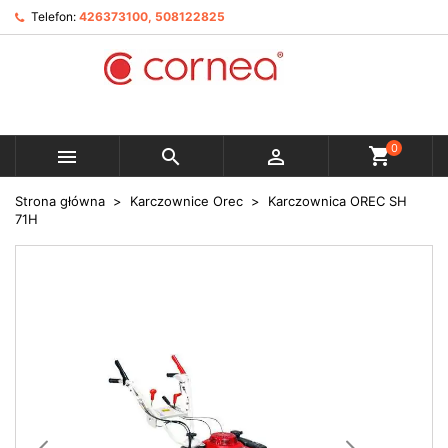
Telefon:
426373100, 508122825
0



Strona główna
Karczownice Orec
Karczownica OREC SH
71H