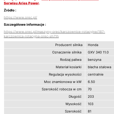
Serwisu Aries Power
.
Źródło :
https://www.orec.pl/
Szczegółowe informacje :
https://www.orec.pl/maszyny-orec/karczownice-rotacyjne/187-
karczownica-rotacyjna-orec-sh71h
Producent silnika
Honda
Oznaczenie silnika
GXV 340 11.0
Rodzaj paliwa
benzyna
Materiał kosiarki
blacha stalowa
Regulacja wysokości
centralnie
Moc znamionowa w kW
6.50
Szerokość robocza w cm
70
Długość
203
Wysokość
103
Szerokość
81