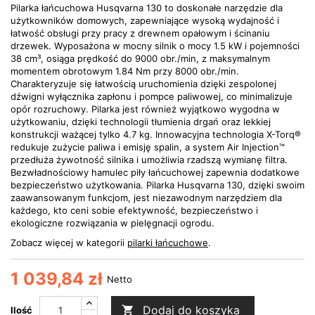
Pilarka łańcuchowa Husqvarna 130 to doskonałe narzędzie dla
użytkowników domowych, zapewniające wysoką wydajność i
łatwość obsługi przy pracy z drewnem opałowym i ścinaniu
drzewek. Wyposażona w mocny silnik o mocy 1.5 kW i pojemności
38 cm³, osiąga prędkość do 9000 obr./min, z maksymalnym
momentem obrotowym 1.84 Nm przy 8000 obr./min.
Charakteryzuje się łatwością uruchomienia dzięki zespolonej
dźwigni wyłącznika zapłonu i pompce paliwowej, co minimalizuje
opór rozruchowy. Pilarka jest również wyjątkowo wygodna w
użytkowaniu, dzięki technologii tłumienia drgań oraz lekkiej
konstrukcji ważącej tylko 4.7 kg. Innowacyjna technologia X-Torq®
redukuje zużycie paliwa i emisję spalin, a system Air Injection™
przedłuża żywotność silnika i umożliwia rzadszą wymianę filtra.
Bezwładnościowy hamulec piły łańcuchowej zapewnia dodatkowe
bezpieczeństwo użytkowania. Pilarka Husqvarna 130, dzięki swoim
zaawansowanym funkcjom, jest niezawodnym narzędziem dla
każdego, kto ceni sobie efektywność, bezpieczeństwo i
ekologiczne rozwiązania w pielęgnacji ogrodu.
Zobacz więcej w kategorii
pilarki łańcuchowe
.
1 039,84 zł
Netto
Dodaj do koszyka

Ilość