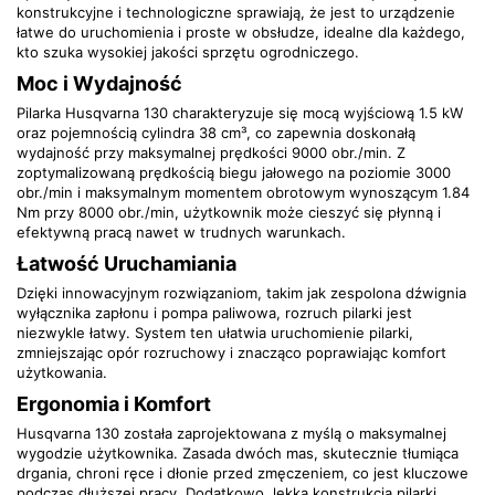
konstrukcyjne i technologiczne sprawiają, że jest to urządzenie
łatwe do uruchomienia i proste w obsłudze, idealne dla każdego,
kto szuka wysokiej jakości sprzętu ogrodniczego.
Moc i Wydajność
Pilarka Husqvarna 130 charakteryzuje się mocą wyjściową 1.5 kW
oraz pojemnością cylindra 38 cm³, co zapewnia doskonałą
wydajność przy maksymalnej prędkości 9000 obr./min. Z
zoptymalizowaną prędkością biegu jałowego na poziomie 3000
obr./min i maksymalnym momentem obrotowym wynoszącym 1.84
Nm przy 8000 obr./min, użytkownik może cieszyć się płynną i
efektywną pracą nawet w trudnych warunkach.
Łatwość Uruchamiania
Dzięki innowacyjnym rozwiązaniom, takim jak zespolona dźwignia
wyłącznika zapłonu i pompa paliwowa, rozruch pilarki jest
niezwykle łatwy. System ten ułatwia uruchomienie pilarki,
zmniejszając opór rozruchowy i znacząco poprawiając komfort
użytkowania.
Ergonomia i Komfort
Husqvarna 130 została zaprojektowana z myślą o maksymalnej
wygodzie użytkownika. Zasada dwóch mas, skutecznie tłumiąca
drgania, chroni ręce i dłonie przed zmęczeniem, co jest kluczowe
podczas dłuższej pracy. Dodatkowo, lekka konstrukcja pilarki