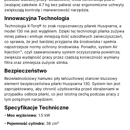
(ważącej zaledwie 4.7 kg bez paliwa) oraz ergonomiczne uchwyty
zwiększają kontrolę i manewrowość narzędzia.
Innowacyjna Technologia
Technologia X-Torq® to znak rozpoznawczy pilarek Husqvarna, a
model 130 nie jest wyjątkiem. Dzięki tej technologii pilarka zużywa
mniej paliwa i emituje mniejszą ilość szkodliwych zanieczyszczeń,
co sprawia, że jest bardziej przyjazna dla środowiska i spełnia
najostrzejsze normy ochrony środowiska. Ponadto, system Air
Injection™, czyli zaawansowany system oczyszczania powietrza,
zwiększa wydajność pracy przez rzadszą konieczność wymiany
filtra oraz zmniejsza zużycie silnika.
Bezpieczeństwo
Bezwładnościowy hamulec piły łańcuchowej stanowi kluczowy
element bezpieczeństwa pilarki Husqvarna 130. System ten jest
zaprojektowany, aby chronić użytkownika przed obrażeniami w
przypadku odbicia pilarki, co jest istotną cechą podczas pracy z
tym potężnym narzędziem.
Specyfikacje Techniczne
- Moc wyjściowa:
1.5 kW
- Pojemność cylindra:
38 cm³