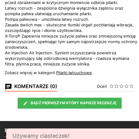
przed obrażeniami w krytycznym momencie odbicia pilarki.
Łatwy rozruch - zespolona dźwignia wyłącznika zapłonu oraz
pompka paliwa ułatwiają uruchamianie pilarki.
Pompa paliwowa - umożliwia łatwy rozruch.
Zasada dwóch mas - skuteczne tłumiki drgań pochłaniają wibracje,
oszczędzając ręce i dłonie użytkownika.
X-Torq® Zapewnia mniejsze zużycie paliwa oraz zmniejszoną emisję
zanieczyszczeń, spełniając tym samym najostrzejsze normy ochrony
środowiska.
Air Injection Air Injection. System oczyszczania powietrza
wykorzystujący siłę odśrodkową wentylatora - rzadsza wymiana
filtra, płynna praca, mniejsze zużycie silnika.
Zobacz więcej w kategorii
Pilarki łańcuchowe
.
KOMENTARZE (0)
Oceń
BĄDŹ PIERWSZYM KTÓRY NAPISZE RECENZJĘ

PRODUKTY
Używamy ciasteczek!