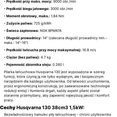
- Prędkość przy maks. mocy:
9000 obr./min
- Prędkość biegu jałowego:
3000 obr./min
- Moment obrotowy, maks.:
1.84 Nm
- Zużycie paliwa:
725 g/kWh
- Świeca zapłonowa:
NGK BPMR7A
- Długość prowadnicy:
14" (zalecana długość prowadnicy min.-
maks.: 14"-16")
- Prędkość łańcucha przy mocy maksymalnej:
16.8 m/s
- Ciężar (bez paliwa):
4.7 kg
- Pojemność zbiornika oleju:
0.260 l
Pilarka łańcuchowa Husqvarna 130 jest wyposażona w szereg
funkcji, które czynią ją nie tylko wydajnym, ale i bezpiecznym
narzędziem dla każdego użytkownika. Od łatwości uruchomienia,
przez ergonomiczną konstrukcję, po zaawansowane technologie
redukcji emisji i tłumienia drgań, każdy aspekt pilarki został
starannie przemyślany, aby zapewnić najwyższą jakość i komfort
pracy.
Cechy
Husqvarna 130 38cm3 1,5kW:
Bezwładnościowy hamulec piły łańcuchowej - chroni użytkownika