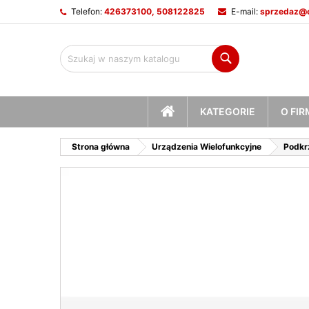
Telefon:
426373100, 508122825
E-mail:
sprzedaz@c
M
U
Z
Szukaj
add_circle_outline
Mu
Na
STRONA
KATEGORIE
O FIR
GŁÓWNA
Strona główna
Urządzenia Wielofunkcyjne
Podkr