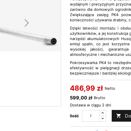
wydajnym i precyzyjnym przycinan
zarówno dla domowych ogrodników
Zwiększająca zasięg PK4 pozw
konieczności używania drabiny, 
Dzięki łatwości montażu i obsł
użytkowników, a jej konstrukcja
narzędzi akumulatorowych Husqv
emisji spalin, co jest korzyst
wysokiej jakości, gwarantuj
atmosferyczne i mechaniczne us
Pokrzesywarka PK4 to niezbędne 
efektywność w pielęgnacji drze
bezpieczniejsze i bardziej ekolog
486,99 zł
Netto
599,00 zł
Brutto
Dostawa w ciągu 2 dni
Do

Ilość