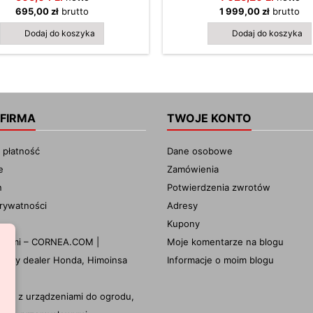
 zielonych. Ważąca zaledwie 1,8
695,00 zł
brutto
1 999,00 zł
brutto
pewnia niezrównaną łatwość w
owaniu i zmniejsza obciążenie
Dodaj do koszyka
Dodaj do koszyka
nika, co jest kluczowe podczas
trwałej pracy. Wyposażona w
system...
 FIRMA
TWOJE KONTO
 płatność
Dane osobowe
e
Zamówienia
n
Potwierdzenia zwrotów
prywatności
Adresy
Kupony
z nami – CORNEA.COM |
Moje komentarze na blogu
wany dealer Honda, Himoinsa
Informacje o moim blogu
ony
epy z urządzeniami do ogrodu,