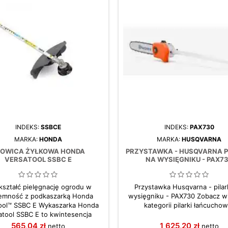
INDEKS:
SSBCE
INDEKS:
PAX730
MARKA:
HONDA
MARKA:
HUSQVARNA
OWICA ŻYŁKOWA HONDA
PRZYSTAWKA - HUSQVARNA P
VERSATOOL SSBC E
NA WYSIĘGNIKU - PAX7
kształć pielęgnację ogrodu w
Przystawka Husqvarna - pilar
jemność z podkaszarką Honda
wysięgniku - PAX730 Zobacz w
ool™ SSBC E Wykaszarka Honda
kategorii pilarki łańcuchow
atool SSBC E to kwintesencja
wacji w dziedzinie pielęgnacji
565,04 zł
1 625,20 zł
netto
netto