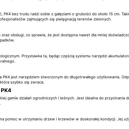
K4 bez trudu radzi sobie z gałęziami o grubości do około 15 cm. Takie
ofesjonalistów zajmujących się pielęgnacją terenów zielonych.
u oraz obsługi, co sprawia, że jest dostępna nawet dla mniej doświadc
ypadków.
logicznym. Przystawka ta, będąc częścią systemu narzędzi akumulatorowy
uralnego.
ka PK4 jest narzędziem stworzonym do długotrwałego użytkowania. Odp
która szybko się zwraca.
 PK4
iej gamie działań ogrodniczych i leśnych. Jest idealna do przycinan
.
 pomoc w utrzymaniu drzew i krzewów w doskonałej kondycji. Jej użyc