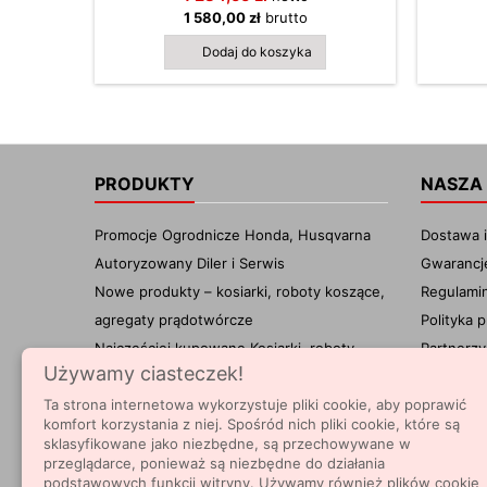
precyzję i wygodę bez konieczności
terenów
1 580,00 zł
brutto
użycia drabiny. Z dwustronnym ostrzem
kg, za
o długości roboczej 55 cm oraz
manewr
Dodaj do koszyka
dodatkową przedłużką 60 cm,
użytkow
umożliwiają bezpieczne przycinanie na...
długo
PRODUKTY
NASZA
Promocje Ogrodnicze Honda, Husqvarna
Dostawa i
Autoryzowany Diler i Serwis
Gwarancj
Nowe produkty – kosiarki, roboty koszące,
Regulami
agregaty prądotwórcze
Polityka 
Najczęściej kupowane Kosiarki, roboty
Partnerzy
Używamy ciasteczek!
koszące, agregaty CORNEA.PL
Kontakt 
Centrum wiedzy
Autoryzo
Ta strona internetowa wykorzystuje pliki cookie, aby poprawić
komfort korzystania z niej. Spośród nich pliki cookie, które są
FAQ
mapa str
sklasyfikowane jako niezbędne, są przechowywane w
Nasze skl
przeglądarce, ponieważ są niezbędne do działania
podstawowych funkcji witryny. Używamy również plików cookie