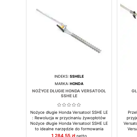
INDEKS:
SSHELE
MARKA:
HONDA
NOŻYCE DŁUGIE HONDA VERSATOOL
GŁ
SSHE LE
Nożyce długie Honda Versatool SSHE LE
Prze
: Rewolucja w przycinaniu żywopłotów
przy
Nożyce długie Honda Versatool SSHE LE
Versat
to idealne narzędzie do formowania
Vers
wysokich żywopłotów, zapewniające
inno
1 284,55 zł
netto