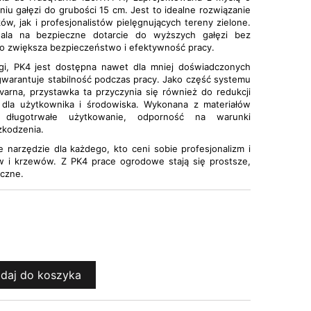
iu gałęzi do grubości 15 cm. Jest to idealne rozwiązanie
, jak i profesjonalistów pielęgnujących tereny zielone.
ala na bezpieczne dotarcie do wyższych gałęzi bez
co zwiększa bezpieczeństwo i efektywność pracy.
ugi, PK4 jest dostępna nawet dla mniej doświadczonych
 gwarantuje stabilność podczas pracy. Jako część systemu
arna, przystawka ta przyczynia się również do redukcji
ne dla użytkownika i środowiska. Wykonana z materiałów
e długotrwałe użytkowanie, odporność na warunki
zkodzenia.
narzędzie dla każdego, kto ceni sobie profesjonalizm i
w i krzewów. Z PK4 prace ogrodowe stają się prostsze,
iczne.
daj do koszyka