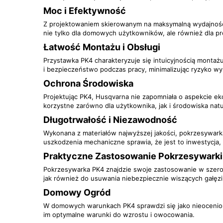
Moc i Efektywność
Z projektowaniem skierowanym na maksymalną wydajność, P
nie tylko dla domowych użytkowników, ale również dla pr
Łatwość Montażu i Obsługi
Przystawka PK4 charakteryzuje się intuicyjnością montaż
i bezpieczeństwo podczas pracy, minimalizując ryzyko w
Ochrona Środowiska
Projektując PK4, Husqvarna nie zapomniała o aspekcie eko
korzystne zarówno dla użytkownika, jak i środowiska nat
Długotrwałość i Niezawodność
Wykonana z materiałów najwyższej jakości, pokrzesywar
uszkodzenia mechaniczne sprawia, że jest to inwestycja, 
Praktyczne Zastosowanie Pokrzesywarki
Pokrzesywarka PK4 znajdzie swoje zastosowanie w szerok
jak również do usuwania niebezpiecznie wiszących gałęzi
Domowy Ogród
W domowych warunkach PK4 sprawdzi się jako nieoceniona
im optymalne warunki do wzrostu i owocowania.