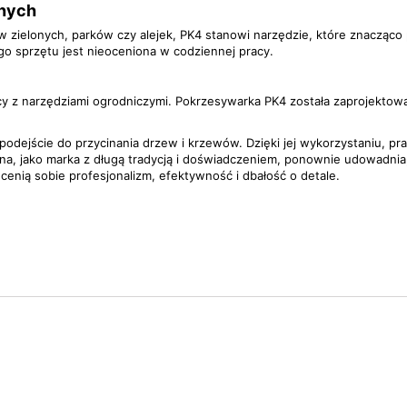
onych
w zielonych, parków czy alejek, PK4 stanowi narzędzie, które znacząc
o sprzętu jest nieoceniona w codziennej pracy.
 z narzędziami ogrodniczymi. Pokrzesywarka PK4 została zaprojektowan
odejście do przycinania drzew i krzewów. Dzięki jej wykorzystaniu, prac
na, jako marka z długą tradycją i doświadczeniem, ponownie udowadnia,
 cenią sobie profesjonalizm, efektywność i dbałość o detale.