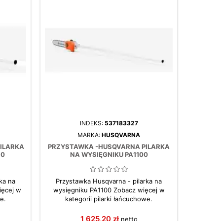
INDEKS:
537183327
MARKA:
HUSQVARNA
ILARKA
PRZYSTAWKA -HUSQVARNA PILARKA
DMUCHA
30
NA WYSIĘGNIKU PA1100
ka na
Przystawka Husqvarna - pilarka na
Wszechs
ięcej w
wysięgniku PA1100 Zobacz więcej w
™ : dmuc
e.
kategorii pilarki łańcuchowe.
dmuchawa
częścią
Ve
1 625,20 zł
netto