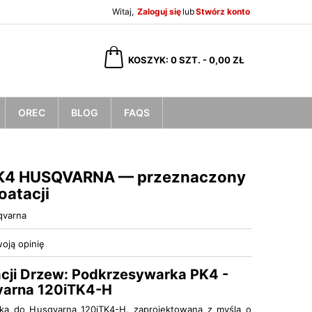
Witaj,
Zaloguj się
lub
Stwórz konto
×
×
×
KOSZYK
0
SZT. -
0,00 ZŁ
OREC
BLOG
FAQS
ę
ń
PK4 HUSQVARNA — przeznaczony
oatacji
qvarna
oją opinię
acji Drzew: Podkrzesywarka PK4 -
varna 120iTK4-H
ka do Husqvarna 120iTK4-H, zaprojektowana z myślą o