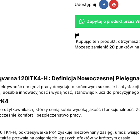
Udostępnij
Pinterest
Udostępnij
Zapytaj o produkt przez 
Kupując ten produkt, otrzymasz
Możesz zamienić
20
punktów na 
arna 120iTK4-H : Definicja Nowoczesnej Pielęgna
efektywność narzędzi pracy decyduje o końcowym sukcesie i satysfakcj
 uosabia innowacyjność i wydajność, stanowiąc klucz do precyzyjneg
PK4
 użytkownikach, którzy cenią sobie wysoką jakość i funkcjonalność. Z
ocześnie komfort i bezpieczeństwo pracy.
iTK4-H, pokrzesywarka PK4 zyskuje niezrównany zasięg, umożliwiając 
e także pozwala na osiągnięcie lepszych efektów w krótszym czasie.