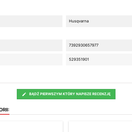
Husqvarna
7392930657977
529351901
BĄDŹ PIERWSZYM KTÓRY NAPISZE RECENZJĘ
RII: