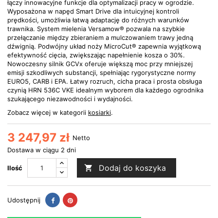
łączy innowacyjne funkcje dla optymalizacji pracy w ogrodzie.
Wyposażona w napęd Smart Drive dla intuicyjnej kontroli
prędkości, umożliwia łatwą adaptację do różnych warunków
trawnika. System mielenia Versamow® pozwala na szybkie
przełączanie między zbieraniem a mulczowaniem trawy jedną
dźwignią. Podwójny układ noży MicroCut® zapewnia wyjątkową
efektywność cięcia, zwiększając napełnienie kosza o 30%.
Nowoczesny silnik GCVx oferuje większą moc przy mniejszej
emisji szkodliwych substancji, spełniając rygorystyczne normy
EURO5, CARB i EPA. Łatwy rozruch, cicha praca i prosta obsługa
czynią HRN 536C VKE idealnym wyborem dla każdego ogrodnika
szukającego niezawodności i wydajności.
Zobacz więcej w kategorii
kosiarki
.
3 247,97 zł
Netto
Dostawa w ciągu 2 dni
Dodaj do koszyka

Ilość
Udostępnij
Pinterest
Udostępnij