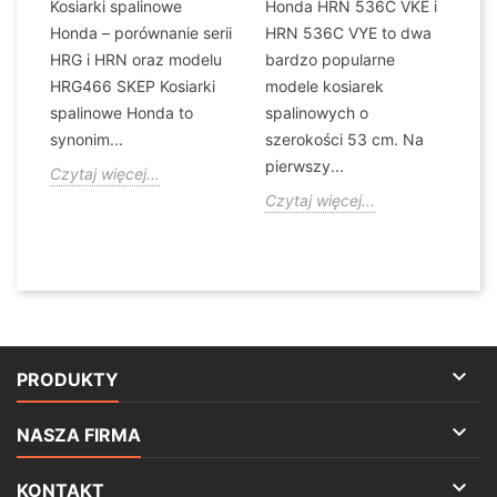
Kosiarki spalinowe
Honda HRN 536C VKE i
na
Ho
Honda – porównanie serii
HRN 536C VYE to dwa
z 
HRG i HRN oraz modelu
bardzo popularne
z
HRG466 SKEP Kosiarki
modele kosiarek
w
ko
spalinowe Honda to
spalinowych o
of
synonim...
szerokości 53 cm. Na
W
pierwszy...
Czytaj więcej...
ko
Czytaj więcej...
Cz

PRODUKTY

NASZA FIRMA

KONTAKT