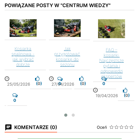
POWIĄZANE POSTY W "CENTRUM WIEDZY"
<
>
Kosiarka
Jak
FAQ –
spalinowa -
przygotować
kosiarki.
jak wybrać
kosiarkę do
Najczęstsze
dobrze
sezonu
pytania i
odpowiedzi
ekspertów
(
0
)
0
(
0
)
0
25/05/2026
27/04/2026
(
0
)
19/04/2026
0
KOMENTARZE (0)
Oceń