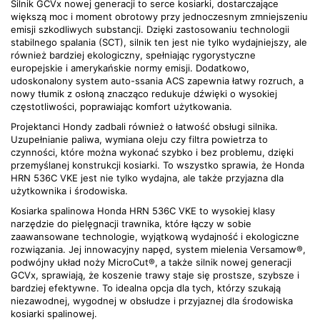
Silnik GCVx nowej generacji to serce kosiarki, dostarczające
większą moc i moment obrotowy przy jednoczesnym zmniejszeniu
emisji szkodliwych substancji. Dzięki zastosowaniu technologii
stabilnego spalania (SCT), silnik ten jest nie tylko wydajniejszy, ale
również bardziej ekologiczny, spełniając rygorystyczne
europejskie i amerykańskie normy emisji. Dodatkowo,
udoskonalony system auto-ssania ACS zapewnia łatwy rozruch, a
nowy tłumik z osłoną znacząco redukuje dźwięki o wysokiej
częstotliwości, poprawiając komfort użytkowania.
Projektanci Hondy zadbali również o łatwość obsługi silnika.
Uzupełnianie paliwa, wymiana oleju czy filtra powietrza to
czynności, które można wykonać szybko i bez problemu, dzięki
przemyślanej konstrukcji kosiarki. To wszystko sprawia, że Honda
HRN 536C VKE jest nie tylko wydajna, ale także przyjazna dla
użytkownika i środowiska.
Kosiarka spalinowa Honda HRN 536C VKE to wysokiej klasy
narzędzie do pielęgnacji trawnika, które łączy w sobie
zaawansowane technologie, wyjątkową wydajność i ekologiczne
rozwiązania. Jej innowacyjny napęd, system mielenia Versamow®,
podwójny układ noży MicroCut®, a także silnik nowej generacji
GCVx, sprawiają, że koszenie trawy staje się prostsze, szybsze i
bardziej efektywne. To idealna opcja dla tych, którzy szukają
niezawodnej, wygodnej w obsłudze i przyjaznej dla środowiska
kosiarki spalinowej.