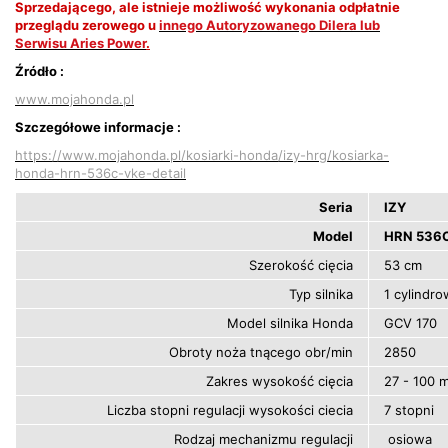
Sprzedającego, ale istnieje możliwość wykonania odpłatnie
przeglądu zerowego u
innego Autoryzowanego Dilera lub
Serwisu Aries Power
.
Źródło :
www.mojahonda.pl
Szczegółowe informacje :
https://www.mojahonda.pl/kosiarki-honda/izy-hrg/kosiarka-
honda-hrn-536c-vke-detail
Seria
IZY
Model
HRN 536
Szerokość cięcia
53 cm
Typ silnika
1 cylindr
Model silnika Honda
GCV 170
Obroty noża tnącego obr/min
2850
Zakres wysokość cięcia
27 - 100 
Liczba stopni regulacji wysokości ciecia
7 stopni
Rodzaj mechanizmu regulacji
osiowa