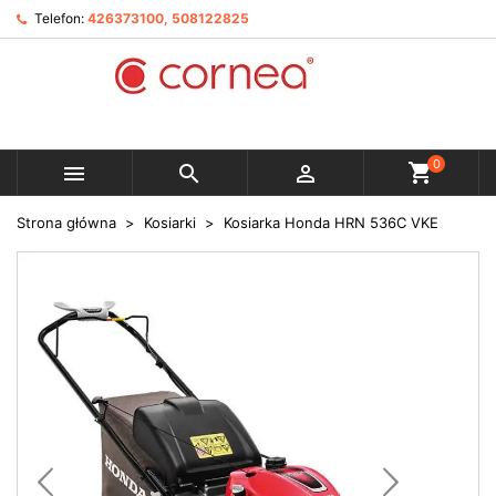
Telefon:
426373100, 508122825
0



Strona główna
Kosiarki
Kosiarka Honda HRN 536C VKE