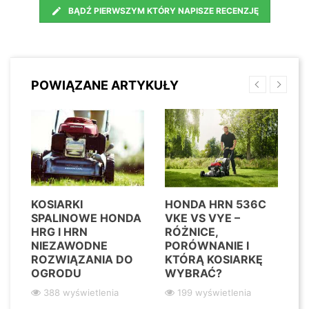
BĄDŹ PIERWSZYM KTÓRY NAPISZE RECENZJĘ
POWIĄZANE ARTYKUŁY
KOSIARKI
HONDA HRN 536C
H
SPALINOWE HONDA
VKE VS VYE –
C
HRG I HRN
RÓŻNICE,
D
NIEZAWODNE
PORÓWNANIE I
S
ROZWIĄZANIA DO
KTÓRĄ KOSIARKĘ
P
OGRODU
WYBRAĆ?
O
X
388 wyświetlenia
199 wyświetlenia