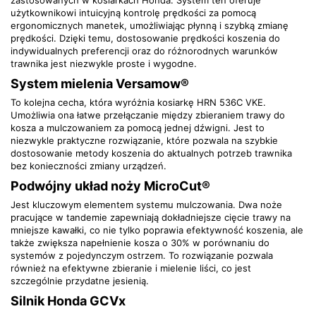
zastosowanych w kosiarkach Honda. System ten oferuje
użytkownikowi intuicyjną kontrolę prędkości za pomocą
ergonomicznych manetek, umożliwiając płynną i szybką zmianę
prędkości. Dzięki temu, dostosowanie prędkości koszenia do
indywidualnych preferencji oraz do różnorodnych warunków
trawnika jest niezwykle proste i wygodne.
System mielenia Versamow®
To kolejna cecha, która wyróżnia kosiarkę HRN 536C VKE.
Umożliwia ona łatwe przełączanie między zbieraniem trawy do
kosza a mulczowaniem za pomocą jednej dźwigni. Jest to
niezwykle praktyczne rozwiązanie, które pozwala na szybkie
dostosowanie metody koszenia do aktualnych potrzeb trawnika
bez konieczności zmiany urządzeń.
Podwójny układ noży MicroCut®
Jest kluczowym elementem systemu mulczowania. Dwa noże
pracujące w tandemie zapewniają dokładniejsze cięcie trawy na
mniejsze kawałki, co nie tylko poprawia efektywność koszenia, ale
także zwiększa napełnienie kosza o 30% w porównaniu do
systemów z pojedynczym ostrzem. To rozwiązanie pozwala
również na efektywne zbieranie i mielenie liści, co jest
szczególnie przydatne jesienią.
Silnik Honda GCVx