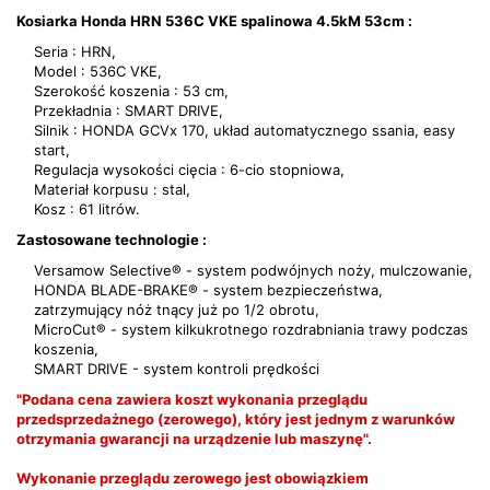
Kosiarka Honda HRN 536C VKE spalinowa 4.5kM 53cm :
Seria : HRN,
Model : 536C VKE,
Szerokość koszenia : 53 cm,
Przekładnia : SMART DRIVE,
Silnik : HONDA GCVx 170, układ automatycznego ssania, easy
start,
Regulacja wysokości cięcia : 6-cio stopniowa,
Materiał korpusu : stal,
Kosz : 61 litrów.
Zastosowane technologie :
Versamow Selective® - system podwójnych noży, mulczowanie,
HONDA BLADE-BRAKE® - system bezpieczeństwa,
zatrzymujący nóż tnący już po 1/2 obrotu,
MicroCut® - system kilkukrotnego rozdrabniania trawy podczas
koszenia,
SMART DRIVE - system kontroli prędkości
"Podana cena zawiera koszt wykonania przeglądu
przedsprzedażnego (zerowego), który jest jednym z warunków
otrzymania gwarancji na urządzenie lub maszynę".
Wykonanie przeglądu zerowego jest obowiązkiem