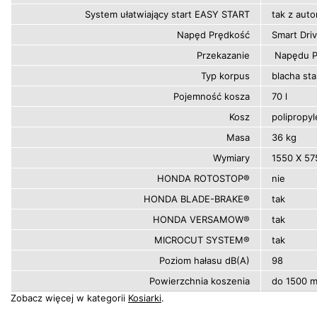
System ułatwiający start EASY START
tak z aut
Napęd Prędkość
Smart Dri
Przekazanie
Napędu P
Typ korpus
blacha sta
Pojemność kosza
70 l
Kosz
polipropy
Masa
36 kg
Wymiary
1550 X 57
HONDA ROTOSTOP®
nie
HONDA BLADE-BRAKE®
tak
HONDA VERSAMOW®
tak
MICROCUT SYSTEM®
tak
Poziom hałasu dB(A)
98
Powierzchnia koszenia
do 1500 
Zobacz więcej w kategorii
Kosiarki
.