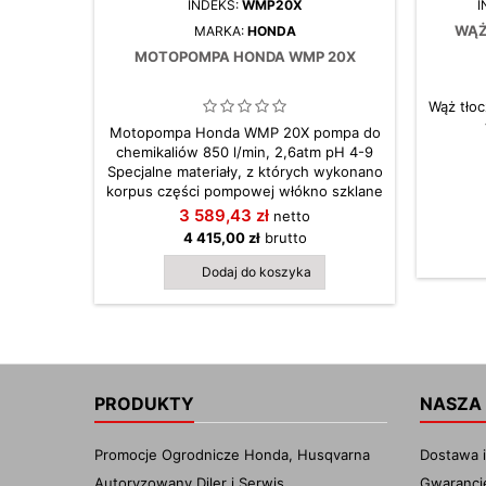
INDEKS:
WMP20X
I
WĄŻ
MARKA:
HONDA
MOTOPOMPA HONDA WMP 20X
Wąż tłoc
Motopompa Honda WMP 20X pompa do
chemikaliów 850 l/min, 2,6atm pH 4-9
Specjalne materiały, z których wykonano
korpus części pompowej włókno szklane
pokryte poliestrem pozwala na
3 589,43 zł
netto
stosowanie tego modelu pompy do
4 415,00 zł
brutto
cieczy chemicznych o wartości
współczynnika pH 4-9. Może być
Dodaj do koszyka
stosowana do popularnego nawozu
saletrzano-mocznikowego tzw. RSM.
Zobacz więcej w...
PRODUKTY
NASZA
Promocje Ogrodnicze Honda, Husqvarna
Dostawa i
Autoryzowany Diler i Serwis
Gwarancj