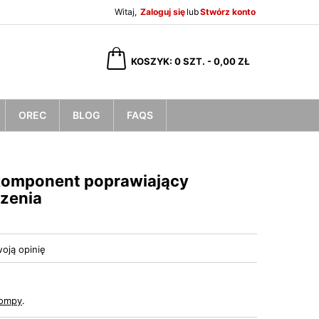
Witaj,
Zaloguj się
lub
Stwórz konto
×
×
×
KOSZYK
0
SZT. -
0,00 ZŁ
OREC
BLOG
FAQS
ę
ń
komponent poprawiający
zenia
oją opinię
ompy
.