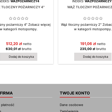
NDEKS:
WAZPOZARNICZY4
INDEKS:
WAZPOZARNICZY
 TŁOCZNY POŻARNICZY 4"
WĄŻ TŁOCZNY POŻARNICZ
zny pożarniczy 4" Zobacz więcej
Wąż tłoczny pożarniczy 2" Zobac
w kategorii motopompy.
w kategorii motopompy.
512,20 zł
191,06 zł
netto
netto
630,01 zł
brutto
235,00 zł
brutto
Dodaj do koszyka
Dodaj do koszyka
 FIRMA
TWOJE KONTO
 płatność
Dane osobowe
e
Zamówienia