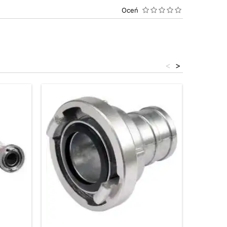
Oceń
<
>