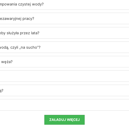
ompowania czystej wody?
ezawaryjnej pracy?
 służyła przez lata?
dą, czyli „na sucho”?
z węża?
ą?
ZAŁADUJ WIĘCEJ