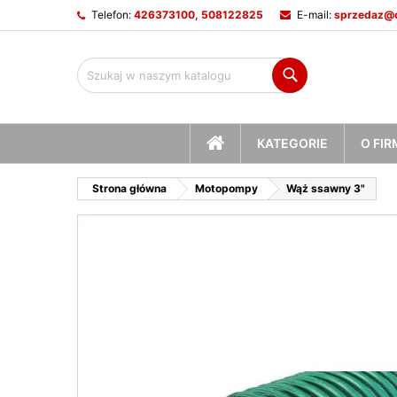
Telefon:
426373100, 508122825
E-mail:
sprzedaz@c
M
U
Z
Szukaj
add_circle_outline
Mu
Na
STRONA
KATEGORIE
O FIR
GŁÓWNA
Strona główna
Motopompy
Wąż ssawny 3"